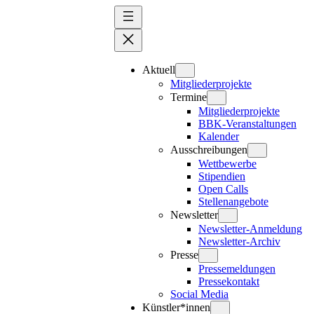
Zum
Inhalt
springen
Aktuell
Mitgliederprojekte
Termine
Mitgliederprojekte
BBK-Veranstaltungen
Kalender
Ausschreibungen
Wettbewerbe
Stipendien
Open Calls
Stellenangebote
Newsletter
Newsletter-Anmeldung
Newsletter-Archiv
Presse
Pressemeldungen
Pressekontakt
Social Media
Künstler*innen