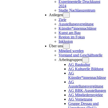
Experimentelle Druckkunst
2024
Studie Nachlasszentrum
Anliegen
Ziele
Ausstellungsvergütung
Künstler*innennachlässe
Kunst am Bau
Region im Fokus
Inklusion
Über uns
Mitglied werden
Vorstand und Geschäftsstelle
Arbeitsgruppen
AG Baukultur
AG Kulturelle Bildung
AG
Künstler*innennachlässe
AG
Ausstellungsvergütung
AG BBK-Ausstellungen
AG Mitgliederprojekte
AG Vernetzung
Gruppe Dessau und
Umgebung (DuU)