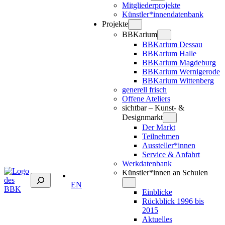
Mitgliederprojekte
Künstler*innendatenbank
Projekte
BBKarium
BBKarium Dessau
BBKarium Halle
BBKarium Magdeburg
BBKarium Wernigerode
BBKarium Wittenberg
generell frisch
Offene Ateliers
sichtbar – Kunst- &
Designmarkt
Der Markt
Teilnehmen
Aussteller*innen
Service & Anfahrt
Werkdatenbank
Künstler*innen an Schulen
Suchen
EN
Einblicke
Rückblick 1996 bis
2015
Aktuelles