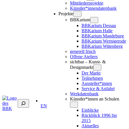
Mitgliederprojekte
Künstler*innendatenbank
Projekte
BBKarium
BBKarium Dessau
BBKarium Halle
BBKarium Magdeburg
BBKarium Wernigerode
BBKarium Wittenberg
generell frisch
Offene Ateliers
sichtbar – Kunst- &
Designmarkt
Der Markt
Teilnehmen
Aussteller*innen
Service & Anfahrt
Werkdatenbank
Künstler*innen an Schulen
Suchen
EN
Einblicke
Rückblick 1996 bis
2015
Aktuelles