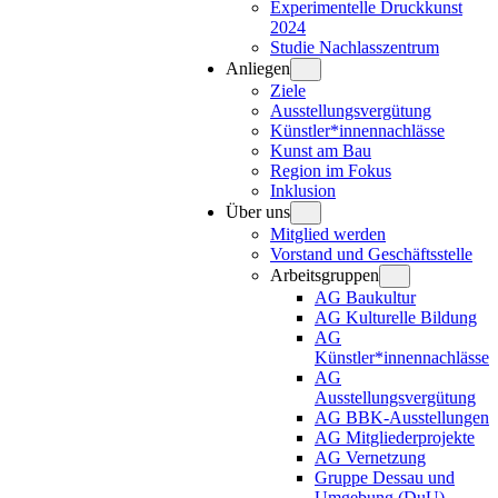
Experimentelle Druckkunst
2024
Studie Nachlasszentrum
Anliegen
Ziele
Ausstellungsvergütung
Künstler*innennachlässe
Kunst am Bau
Region im Fokus
Inklusion
Über uns
Mitglied werden
Vorstand und Geschäftsstelle
Arbeitsgruppen
AG Baukultur
AG Kulturelle Bildung
AG
Künstler*innennachlässe
AG
Ausstellungsvergütung
AG BBK-Ausstellungen
AG Mitgliederprojekte
AG Vernetzung
Gruppe Dessau und
Umgebung (DuU)