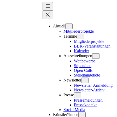
Zum
Inhalt
springen
Aktuell
Mitgliederprojekte
Termine
Mitgliederprojekte
BBK-Veranstaltungen
Kalender
Ausschreibungen
Wettbewerbe
Stipendien
Open Calls
Stellenangebote
Newsletter
Newsletter-Anmeldung
Newsletter-Archiv
Presse
Pressemeldungen
Pressekontakt
Social Media
Künstler*innen