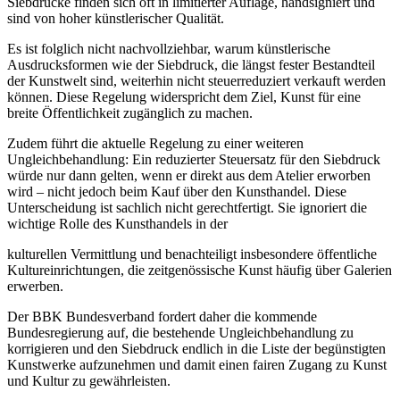
Siebdrucke finden sich oft in limitierter Auflage, handsigniert und
sind von hoher künstlerischer Qualität.
Es ist folglich nicht nachvollziehbar, warum künstlerische
Ausdrucksformen wie der Siebdruck, die längst fester Bestandteil
der Kunstwelt sind, weiterhin nicht steuerreduziert verkauft werden
können. Diese Regelung widerspricht dem Ziel, Kunst für eine
breite Öffentlichkeit zugänglich zu machen.
Zudem führt die aktuelle Regelung zu einer weiteren
Ungleichbehandlung: Ein reduzierter Steuersatz für den Siebdruck
würde nur dann gelten, wenn er direkt aus dem Atelier erworben
wird – nicht jedoch beim Kauf über den Kunsthandel. Diese
Unterscheidung ist sachlich nicht gerechtfertigt. Sie ignoriert die
wichtige Rolle des Kunsthandels in der
kulturellen Vermittlung und benachteiligt insbesondere öffentliche
Kultureinrichtungen, die zeitgenössische Kunst häufig über Galerien
erwerben.
Der BBK Bundesverband fordert daher die kommende
Bundesregierung auf, die bestehende Ungleichbehandlung zu
korrigieren und den Siebdruck endlich in die Liste der begünstigten
Kunstwerke aufzunehmen und damit einen fairen Zugang zu Kunst
und Kultur zu gewährleisten.