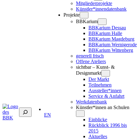
Mitgliederprojekte
Künstler*innendatenbank
Projekte
BBKarium
BBKarium Dessau
BBKarium Halle
BBKarium Magdeburg
BBKarium Wernigerode
BBKarium Wittenberg
generell frisch
Offene Ateliers
sichtbar – Kunst- &
Designmarkt
Der Markt
Teilnehmen
Aussteller*innen
Service & Anfahrt
Werkdatenbank
Künstler*innen an Schulen
Suchen
EN
Einblicke
Rückblick 1996 bis
2015
Aktuelles