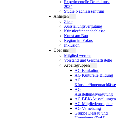
Experimentelle Druckkunst
2024
Studie Nachlasszentrum
Anliegen
Ziele
Ausstellungsvergütung
Künstler*innennachlässe
Kunst am Bau
Region im Fokus
Inklusion
Über uns
Mitglied werden
Vorstand und Geschäftsstelle
Arbeitsgruppen
AG Baukultur
AG Kulturelle Bildung
AG
Künstler*innennachlässe
AG
Ausstellungsvergütung
AG BBK-Ausstellungen
AG Mitgliederprojekte
AG Vernetzung
Gruppe Dessau und
Umgebung (DuU)