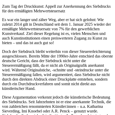
Zum Tag der Druckkunst: Appell zur Anerkennung des Siebdrucks
für den ermäßigten Mehrwertsteuersatz
Es war ein langer und zäher Weg, aber er hat sich gelohnt: Wie
zuletzt 2014 gilt in Deutschland seit dem 1. Januar 2025 wieder der
ermäßigte Mehrwertsteuersatz von 7% für den gewerblichen
Kunstverkauf. Ziel dieser Regelung ist es, vielen Menschen und
auch Kunstinstitutionen einen preiswerteren Zugang zu Kunst zu
bieten – und das ist auch gut so!
Doch der Siebdruck bleibt weiterhin von dieser Steuererleichterung
ausgeschlossen. Bereits Mitte der 1990er-Jahre entschied das oberste
deutsche Gericht, dass der Siebdruck nicht unter die
Steuerermäßigung fällt, da er nicht als Originalgrafik anerkannt
wird. Während Originalstiche, -schnitte und -steindrucke unter die
Steuerermäßigung fallen, wird argumentiert, dass Siebdrucke nicht
durch den direkten Abdruck einer Druckplatte entstehen, sondern
durch ein Durchdruckverfahren und somit nicht direkt aus
künstlerischer Hand.
Diese Argumentation verkennt jedoch die künstlerische Bedeutung
des Siebdrucks. Seit Jahrzehnten ist er eine anerkannte Technik, die
von zahlreichen renommierten Künstler:innen – u.a. Katharina
Sieverding, Imi Knoebel oder A.R. Penck – genutzt wurde.