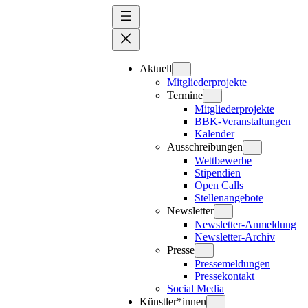
Zum
Inhalt
springen
Aktuell
Mitgliederprojekte
Termine
Mitgliederprojekte
BBK-Veranstaltungen
Kalender
Ausschreibungen
Wettbewerbe
Stipendien
Open Calls
Stellenangebote
Newsletter
Newsletter-Anmeldung
Newsletter-Archiv
Presse
Pressemeldungen
Pressekontakt
Social Media
Künstler*innen