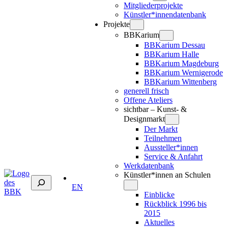
Mitgliederprojekte
Künstler*innendatenbank
Projekte
BBKarium
BBKarium Dessau
BBKarium Halle
BBKarium Magdeburg
BBKarium Wernigerode
BBKarium Wittenberg
generell frisch
Offene Ateliers
sichtbar – Kunst- &
Designmarkt
Der Markt
Teilnehmen
Aussteller*innen
Service & Anfahrt
Werkdatenbank
Künstler*innen an Schulen
Suchen
EN
Einblicke
Rückblick 1996 bis
2015
Aktuelles