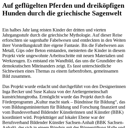
Auf geflügelten Pferden und dreiköpfigen
Hunden durch die griechische Sagenwelt
Ein halbes Jahr lang reisten Kinder der dritten und vierten
Jahrgangsstufe durch die griechische Mythologie. Auf dieser Reise
erforschten sie sagenhafte Fabelwesen und entdeckten in den Weiten
ihrer Vorstellungskraft ihre eigene Fantasie. Bis die Fabelwesen aus
Metall, Gips oder Beton entstanden, meisterten die Kinder in diesem
Projekt viele ungewohnte Arbeitsschritte mit neuen Materialien und
Werkzeugen. Es entstand ein Wandbild, das uns die Grundidee des
demokratischen Miteinanders zeigt. Es fasst unterschiedliche
Sichtweisen eines Themas zu einem farbenfrohen, gemeinsamen
Bild zusammen.
Das Projekt wurde erdacht und durchgeführt von den Designerinnen
Inga Becker und Suse Kaluza von der Ateliergemeinschaft
kunstrichtungtrotha. Ermöglicht wurde das Projekt durch das
Förderprogramm „Kultur macht stark – Bündnisse für Bildung“, das
vom Bildungsministerium für Bildung und Forschung finanziert und
vom Bundesverband Bildender Künstlerinnen und Künstler (BBK)
koordiniert wird. Projektträger auf lokaler Ebene war der
Berufsverband Bildender Künstler Sachsen-Anhalt (BBK Sachsen-
Anhalt), der sich in einem Bündnis mit der Bürgerstiftung Halle und