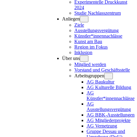
Experimentelle Druckkunst
2024
Studie Nachlasszentrum
Anliegen
Ziele
Ausstellungsvergütung
Künstler*innennachlässe
Kunst am Bau
Region im Fokus
Inklusion
Über uns
Mitglied werden
Vorstand und Geschäftsstelle
Arbeitsgruppen
AG Baukultur
AG Kulturelle Bildung
AG
Künstler*innennachlässe
AG
Ausstellungsvergütung
AG BBK-Ausstellungen
AG Mitgliederprojekte
AG Vernetzung
Gruppe Dessau und
Umgebung (DuU)