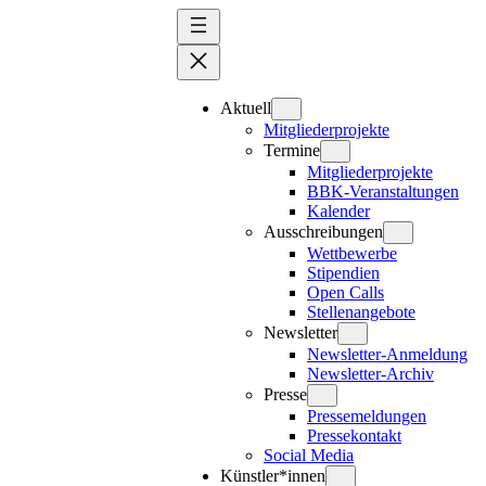
Zum
Inhalt
springen
Aktuell
Mitgliederprojekte
Termine
Mitgliederprojekte
BBK-Veranstaltungen
Kalender
Ausschreibungen
Wettbewerbe
Stipendien
Open Calls
Stellenangebote
Newsletter
Newsletter-Anmeldung
Newsletter-Archiv
Presse
Pressemeldungen
Pressekontakt
Social Media
Künstler*innen