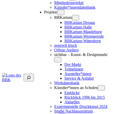
Mitgliederprojekte
Künstler*innendatenbank
Projekte
BBKarium
BBKarium Dessau
BBKarium Halle
BBKarium Magdeburg
BBKarium Wernigerode
BBKarium Wittenberg
generell frisch
Offene Ateliers
sichtbar – Kunst- & Designmarkt
Der Markt
Teilnehmen
Aussteller*innen
Suchen
Service & Anfahrt
Werkdatenbank
Künstler*innen an Schulen
Einblicke
Rückblick 1996 bis 2015
Aktuelles
Experimentelle Druckkunst 2024
Studie Nachlasszentrum