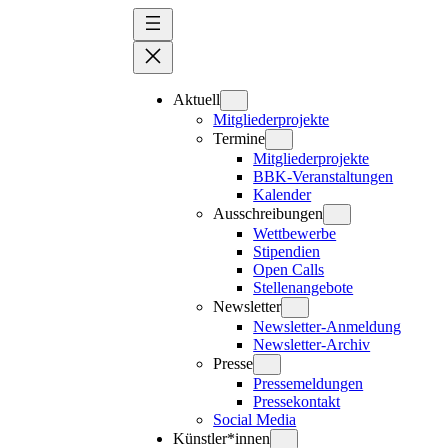
Zum
Inhalt
springen
Aktuell
Mitgliederprojekte
Termine
Mitgliederprojekte
BBK-Veranstaltungen
Kalender
Ausschreibungen
Wettbewerbe
Stipendien
Open Calls
Stellenangebote
Newsletter
Newsletter-Anmeldung
Newsletter-Archiv
Presse
Pressemeldungen
Pressekontakt
Social Media
Künstler*innen