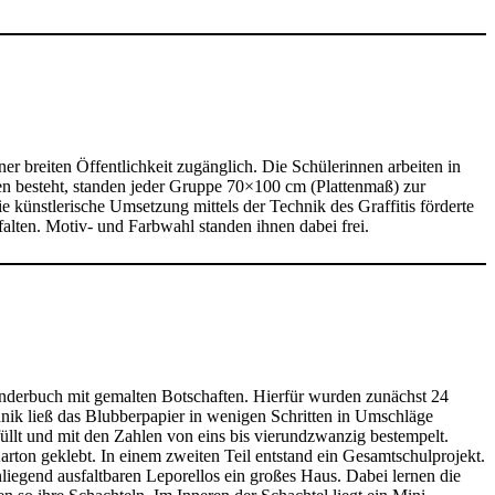
er breiten Öffentlichkeit zugänglich. Die Schülerinnen arbeiten in
en besteht, standen jeder Gruppe 70×100 cm (Plattenmaß) zur
 künstlerische Umsetzung mittels der Technik des Graffitis förderte
tfalten. Motiv- und Farbwahl standen ihnen dabei frei.
lenderbuch mit gemalten Botschaften. Hierfür wurden zunächst 24
chnik ließ das Blubberpapier in wenigen Schritten in Umschläge
llt und mit den Zahlen von eins bis vierundzwanzig bestempelt.
rton geklebt. In einem zweiten Teil entstand ein Gesamtschulprojekt.
iegend ausfaltbaren Leporellos ein großes Haus. Dabei lernen die