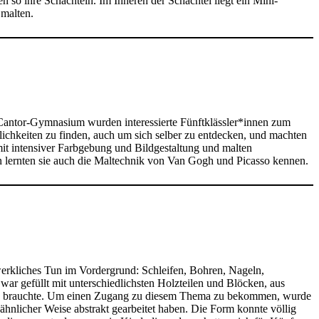
 so ihre Schachteln. Im Inneren der Schachtel liegt ein Mini-
 malten.
antor-Gymnasium wurden interessierte Fünftklässler*innen zum
lichkeiten zu finden, auch um sich selber zu entdecken, und machten
 mit intensiver Farbgebung und Bildgestaltung und malten
en lernten sie auch die Maltechnik von Van Gogh und Picasso kennen.
erkliches Tun im Vordergrund: Schleifen, Bohren, Nageln,
r gefüllt mit unterschiedlichsten Holzteilen und Blöcken, aus
ung brauchte. Um einen Zugang zu diesem Thema zu bekommen, wurde
ähnlicher Weise abstrakt gearbeitet haben. Die Form konnte völlig