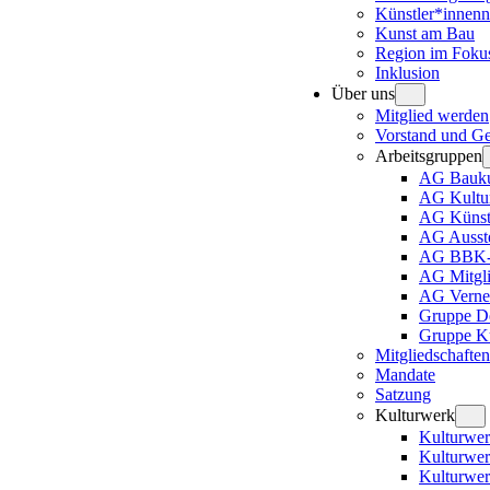
Künstler*innenn
Kunst am Bau
Region im Foku
Inklusion
Über uns
Mitglied werden
Vorstand und Ges
Arbeitsgruppen
AG Bauku
AG Kultur
AG Künstl
AG Ausste
AG BBK-A
AG Mitgli
AG Verne
Gruppe D
Gruppe Ku
Mitgliedschaften
Mandate
Satzung
Kulturwerk
Kulturwer
Kulturwe
Kulturwer