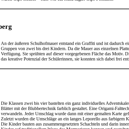
berg
An der äußeren Schulhofmauer entstand ein Graffiti und ist dadurch ein
Gruppen von zwei bis drei Kindern. Da die Mauer aus einzelnen Platt
Verfügung. Sie sprühten auf dieser vorgegebenen Fläche das Motiv. Die
das kreative Potenzial der Schülerinnen, sie konnten sich dabei frei en
Die Klassen zwei bis vier bastelten ein ganz individuelles Adventska
Blätter mit der Blubbertechnik farblich gestaltet. Eine Origami-Faltte
verwandeln. Jeder Umschlag wurde dann mit einer gemalten Karte gefü
Zuletzt wurden die Umschläge an ein langes Leporello aus farbigem Ka
Die Kinder bauten aus zusammengesetzten Schachteln und darin innenl