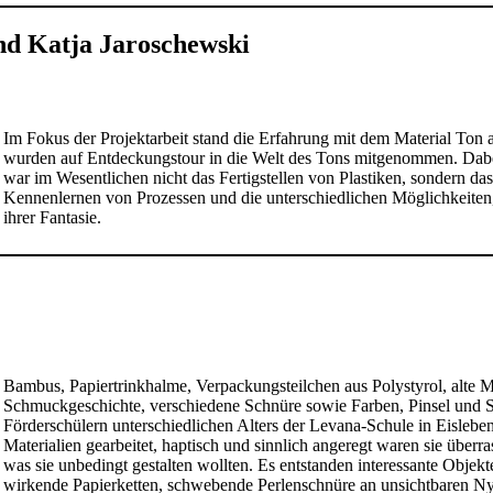
nd Katja Jaroschewski
Im Fokus der Projektarbeit stand die Erfahrung mit dem Material Ton 
wurden auf Entdeckungstour in die Welt des Tons mitgenommen. Dabei
war im Wesentlichen nicht das Fertigstellen von Plastiken, sondern d
Kennenlernen von Prozessen und die unterschiedlichen Möglichkeiten
ihrer Fantasie.
Bambus, Papiertrinkhalme, Verpackungsteilchen aus Polystyrol, alte 
Schmuckgeschichte, verschiedene Schnüre sowie Farben, Pinsel und S
Förderschülern unterschiedlichen Alters der Levana-Schule in Eisleb
Materialien gearbeitet, haptisch und sinnlich angeregt waren sie übe
was sie unbedingt gestalten wollten. Es entstanden interessante Objekt
wirkende Papierketten, schwebende Perlenschnüre an unsichtbaren Nylo