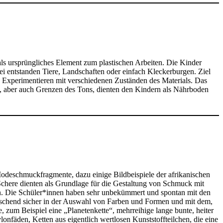
als ursprüngliches Element zum plastischen Arbeiten. Die Kinder
 entstanden Tiere, Landschaften oder einfach Kleckerburgen. Ziel
as Experimentieren mit verschiedenen Zuständen des Materials. Das
, aber auch Grenzen des Tons, dienten den Kindern als Nährboden
Modeschmuckfragmente, dazu einige Bildbeispiele der afrikanischen
chere dienten als Grundlage für die Gestaltung von Schmuck mit
en. Die Schüler*innen haben sehr unbekümmert und spontan mit den
rraschend sicher in der Auswahl von Farben und Formen und mit dem,
e, zum Beispiel eine „Planetenkette“, mehrreihige lange bunte, heiter
nfäden, Ketten aus eigentlich wertlosen Kunststoffteilchen, die eine