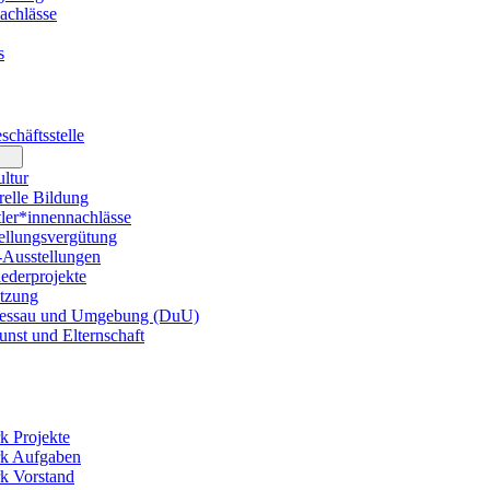
achlässe
s
chäftsstelle
ltur
elle Bildung
er*innennachlässe
llungsvergütung
usstellungen
ederprojekte
tzung
essau und Umgebung (DuU)
nst und Elternschaft
k Projekte
rk Aufgaben
k Vorstand