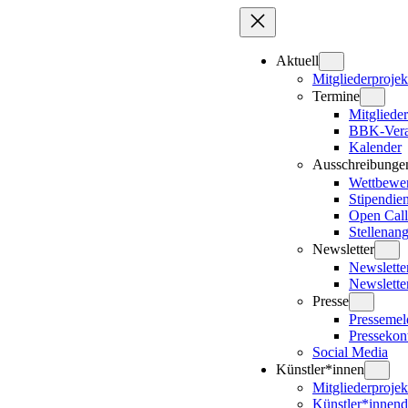
Zum
Inhalt
springen
Aktuell
Mitgliederprojek
Termine
Mitglieder
BBK-Vera
Kalender
Ausschreibunge
Wettbewe
Stipendie
Open Call
Stellenan
Newsletter
Newslett
Newslette
Presse
Presseme
Pressekon
Social Media
Künstler*innen
Mitgliederprojek
Künstler*innen