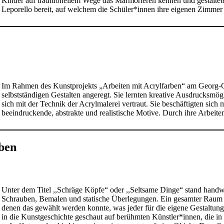
Kinder auf traditionellem Wege das Marmorieren kennen und gestalteten
Leporello bereit, auf welchem die Schüler*innen ihre eigenen Zimmer
Im Rahmen des Kunstprojekts „Arbeiten mit Acrylfarben“ am Georg-C
selbstständigen Gestalten angeregt. Sie lernten kreative Ausdrucksmög
sich mit der Technik der Acrylmalerei vertraut. Sie beschäftigten sich
beeindruckende, abstrakte und realistische Motive. Durch ihre Arbeit
ben
Unter dem Titel ,,Schräge Köpfe“ oder ,,Seltsame Dinge“ stand handw
Schrauben, Bemalen und statische Überlegungen. Ein gesamter Raum wa
denen das gewählt werden konnte, was jeder für die eigene Gestalt
in die Kunstgeschichte geschaut auf berühmten Künstler*innen, die in 