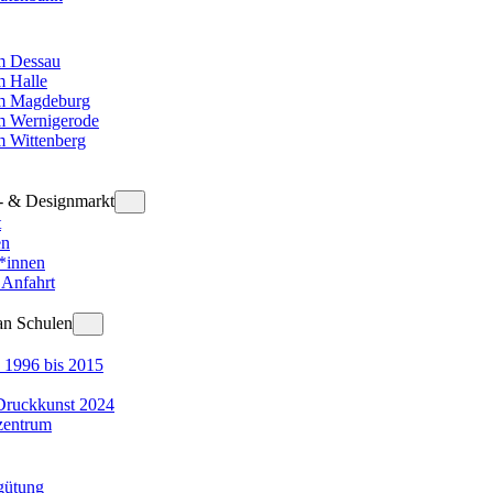
 Dessau
 Halle
m Magdeburg
 Wernigerode
 Wittenberg
t- & Designmarkt
t
en
r*innen
 Anfahrt
an Schulen
 1996 bis 2015
Druckkunst 2024
zentrum
gütung