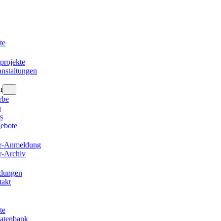
te
projekte
nstaltungen
n
rbe
n
s
gebote
er-Anmeldung
r-Archiv
ldungen
takt
te
datenbank