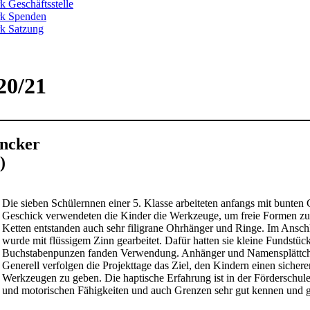
k Geschäftsstelle
rk Spenden
k Satzung
20/21
uncker
)
Die sieben Schülernnen einer 5. Klasse arbeiteten anfangs mit bunte
Geschick verwendeten die Kinder die Werkzeuge, um freie Formen zu 
Ketten entstanden auch sehr filigrane Ohrhänger und Ringe. Im Anschl
wurde mit flüssigem Zinn gearbeitet. Dafür hatten sie kleine Fundstüc
Buchstabenpunzen fanden Verwendung. Anhänger und Namensplättchen 
Generell verfolgen die Projekttage das Ziel, den Kindern einen siche
Werkzeugen zu geben. Die haptische Erfahrung ist in der Förderschule 
und motorischen Fähigkeiten und auch Grenzen sehr gut kennen und g