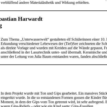
verblüffend andere Materialästhetik und Wirkung erhielten.
ebastian Harwardt
g
Zum Thema „Unterwasserwelt“ gestalteten elf Schülerinnen einer 10
Erkundung verschiedener Lebewesen der (Tief)See zeichneten die Sch
als direkte Vorlage und wurden mit Kreiden auf die Wände gepaust, Fr
anschließend in der Lasurtechnik unter- und übermalt. Keramische un
unter der Leitung von Julia Baum entstanden waren, fanden abschließe
In dem Projekt wurde mit Ton und Gips gearbeitet. Ein massives Stü
eingeritzt wurde. In die so entstandenen Formen gossen die Kinder f
Moment, in dem der Gips vom Ton getrennt wird, ist sehr aufregend. Es
waren Gips-Reliefs – oder wie ein Kind sagte: Gips-Fossilien.