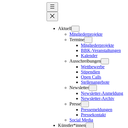
Zum
Inhalt
springen
Aktuell
Mitgliederprojekte
Termine
Mitgliederprojekte
BBK-Veranstaltungen
Kalender
Ausschreibungen
Wettbewerbe
Stipendien
Open Calls
Stellenangebote
Newsletter
Newsletter-Anmeldung
Newsletter-Archiv
Presse
Pressemeldungen
Pressekontakt
Social Media
Künstler*innen