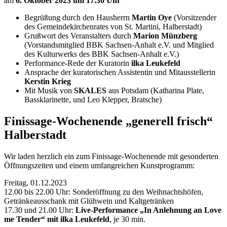
am
6. Oktober 2023 um 17.30 Uhr
Begrüßung durch den Hausherrn
Martin Oye
(Vorsitzender
des Gemeindekirchenrates von St. Martini, Halberstadt)
Grußwort des Veranstalters durch
Marion Münzberg
(Vorstandsmitglied BBK Sachsen-Anhalt e.V. und Mitglied
des Kulturwerks des BBK Sachsen-Anhalt e.V.)
Performance-Rede der Kuratorin
ilka Leukefeld
Ansprache der kuratorischen Assistentin und Mitausstellerin
Kerstin Krieg
Mit Musik von
SKALES
aus Potsdam (Katharina Plate,
Bassklarinette, und Leo Klepper, Bratsche)
Finissage-Wochenende „generell frisch“
Halberstadt
Wir laden herzlich ein zum Finissage-Wochenende mit gesonderten
Öffnungszeiten und einem umfangreichen Kunstprogramm:
Freitag, 01.12.2023
12.00 bis 22.00 Uhr: Sonderöffnung zu den Weihnachtshöfen,
Getränkeausschank mit Glühwein und Kaltgetränken
17.30 und 21.00 Uhr:
Live-Performance „In Anlehnung an Love
me Tender“ mit ilka Leukefeld
, je 30 min.