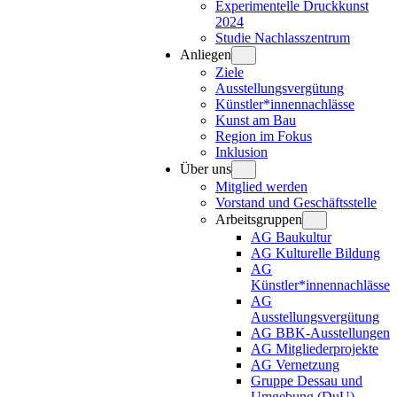
Experimentelle Druckkunst
2024
Studie Nachlasszentrum
Anliegen
Ziele
Ausstellungsvergütung
Künstler*innennachlässe
Kunst am Bau
Region im Fokus
Inklusion
Über uns
Mitglied werden
Vorstand und Geschäftsstelle
Arbeitsgruppen
AG Baukultur
AG Kulturelle Bildung
AG
Künstler*innennachlässe
AG
Ausstellungsvergütung
AG BBK-Ausstellungen
AG Mitgliederprojekte
AG Vernetzung
Gruppe Dessau und
Umgebung (DuU)