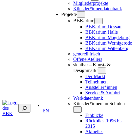
Mitgliederprojekte
Künstler*innendatenbank
Projekte
BBKarium
BBKarium Dessau
BBKarium Halle
BBKarium Magdeburg
BBKarium Wernigerode
BBKarium Wittenberg
generell frisch
Offene Ateliers
sichtbar – Kunst- &
Designmarkt
Der Markt
Teilnehmen
Aussteller*innen
Service & Anfahrt
Werkdatenbank
Künstler*innen an Schulen
Suchen
EN
Einblicke
Rückblick 1996 bis
2015
Aktuelles