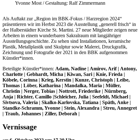
Yvonne Most / Gestaltung: Ralf Zimmermann
Als Auftakt zur „Region im BBK-Fokus / Harzregion 2024“
präsentieren wir im Herbst 2023 die Ausstellung „generell frisch“ in
der Halberstädter Kirche St. Martini. 27 neue Mitglieder zeigen neue
Arbeiten in einem wunderbaren Sakralraum mit langjähriger
Ausstellungsgeschichte. Zu sehen sind Installationen, keramische
Plastik, Metallplastik und Skulptur sowie Malerei, Druckgrafik,
Zeichnung und Fotografie der 2021 in den BBK aufgenommen
Künstler*innen.
Beteiligte Künstler*innen:
Adam, Nadine | Amirov, Arif | Antony,
Charlotte | Gebhardt, Micha | Kiwan, Sari | Knie, Frieda |
Köbele, Corinna | Krieg, Kerstin | Kunze, Christoph | Leibe,
Thomas | Löber, Katharina | Mandalka, Maria | Müller,
Christin | Nerger, Tobias | Nottrott, Friederike | Nürnberg,
Anja | Richter, Camillo |Schleicher, Julia | Seefeldt, Michael |
Sivtsova, Valeria | Skalko-Karlovska, Tatiana | Späth, Anke |
Standke-Schramm, Yvonne | Stein, Alexandra | Streu, Annegret
| Traub, Johannes | Ziller, Deborah |
Vernissage