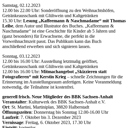
Samstag, 02.12.2023
12.00 bis 22.00 Uhr: Sonderöffnung zu den Weihnachtshöfen,
Getränkeausschank mit Glühwein und Kaltgetränken
15.30 Uhr:
Lesung „Kaffeemann & Naschmadame“ mit Thomas
Leibe
, dem Autor und Illustrator des Buches. „Kaffeemann &
Naschmadame“ ist eine Geschichte für Kinder ab 5 Jahren und
(ganz besonders) für Erwachsene, die perfekt in die
Vorweihnachtszeit passt. Das Publikum kann das Buch
anschließend erwerben und sich signieren lassen.
Sonntag, 03.12.2023
12.00 bis 16.00 Uhr: Ausstellung letztmalig geöffnet,
Getränkeausschank mit Glühwein und Kaltgetränken
12.00 bis 16.00 Uhr:
Mitmachangebot „Skizzieren statt
Fotografieren“ mit Kerstin Krieg
– schnelle Zeichnungen für die
Erinnerung im Ausstellungsraum anfertigen. Keine Voranmeldung
notwendig, die Teilnahme ist kostenfrei.
generell frisch. Neue Mitglieder des BBK Sachsen-Anhalt
Veranstalter
: Kulturwerk des BBK Sachsen-Anhalt e.V.
Ort
: St. Martini, Martiniplan, 38820 Halberstadt
Öffnungszeiten
: Donnerstag bis Sonntag 12.00-16.00 Uhr
Laufzeit
: 7. Oktober bis 3. Dezember 2023
Vernissage
: Freitag, 6. Oktober 2023, 17.30 Uhr
Eintritt
: kostenlos