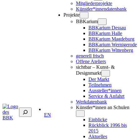
Mitgliederprojekte
Künstler*innendatenbank
Projekte
BBKarium
BBKarium Dessau
BBKarium Halle
BBKarium Magdeburg
BBKarium Wernigerode
BBKarium Wittenberg
generell frisch
Offene Ateliers
sichtbar – Kunst- &
Designmarkt
Der Markt
Teilnehmen
Aussteller*innen
Service & Anfahrt
Werkdatenbank
Künstler*innen an Schulen
Suchen
EN
Einblicke
Rückblick 1996 bis
2015
Aktuelles