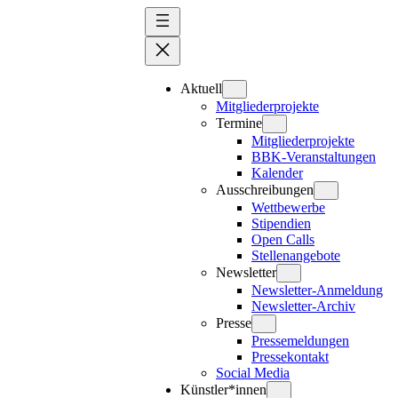
Zum
Inhalt
springen
Aktuell
Mitgliederprojekte
Termine
Mitgliederprojekte
BBK-Veranstaltungen
Kalender
Ausschreibungen
Wettbewerbe
Stipendien
Open Calls
Stellenangebote
Newsletter
Newsletter-Anmeldung
Newsletter-Archiv
Presse
Pressemeldungen
Pressekontakt
Social Media
Künstler*innen