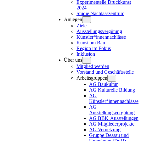
Experimentelle Druckkunst
2024
Studie Nachlasszentrum
Anliegen
Ziele
Ausstellungsvergütung
Künstler*innennachlässe
Kunst am Bau
Region im Fokus
Inklusion
Über uns
Mitglied werden
Vorstand und Geschäftsstelle
Arbeitsgruppen
AG Baukultur
AG Kulturelle Bildung
AG
Künstler*innennachlässe
AG
Ausstellungsvergütung
AG BBK-Ausstellungen
AG Mitgliederprojekte
AG Vernetzung
Gruppe Dessau und
Umgebung (DuU)