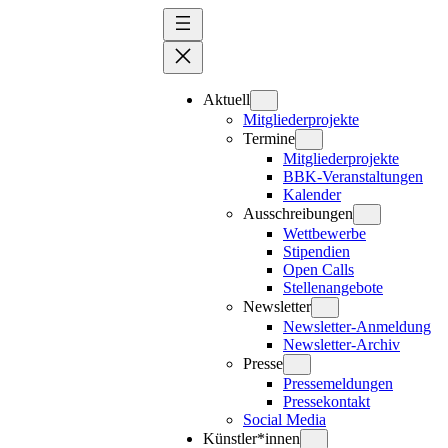
Zum
Inhalt
springen
Aktuell
Mitgliederprojekte
Termine
Mitgliederprojekte
BBK-Veranstaltungen
Kalender
Ausschreibungen
Wettbewerbe
Stipendien
Open Calls
Stellenangebote
Newsletter
Newsletter-Anmeldung
Newsletter-Archiv
Presse
Pressemeldungen
Pressekontakt
Social Media
Künstler*innen