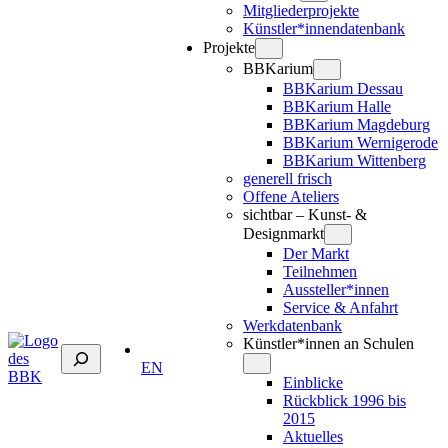
Mitgliederprojekte
Künstler*innendatenbank
Projekte
BBKarium
BBKarium Dessau
BBKarium Halle
BBKarium Magdeburg
BBKarium Wernigerode
BBKarium Wittenberg
generell frisch
Offene Ateliers
sichtbar – Kunst- &
Designmarkt
Der Markt
Teilnehmen
Aussteller*innen
Service & Anfahrt
Werkdatenbank
Künstler*innen an Schulen
Suchen
EN
Einblicke
Rückblick 1996 bis
2015
Aktuelles