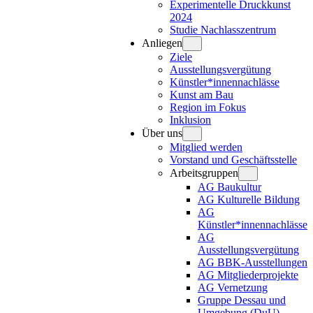
Experimentelle Druckkunst
2024
Studie Nachlasszentrum
Anliegen
Ziele
Ausstellungsvergütung
Künstler*innennachlässe
Kunst am Bau
Region im Fokus
Inklusion
Über uns
Mitglied werden
Vorstand und Geschäftsstelle
Arbeitsgruppen
AG Baukultur
AG Kulturelle Bildung
AG
Künstler*innennachlässe
AG
Ausstellungsvergütung
AG BBK-Ausstellungen
AG Mitgliederprojekte
AG Vernetzung
Gruppe Dessau und
Umgebung (DuU)