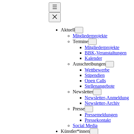
Zum
Inhalt
springen
Aktuell
Mitgliederprojekte
Termine
Mitgliederprojekte
BBK-Veranstaltungen
Kalender
Ausschreibungen
Wettbewerbe
Stipendien
Open Calls
Stellenangebote
Newsletter
Newsletter-Anmeldung
Newsletter-Archiv
Presse
Pressemeldungen
Pressekontakt
Social Media
Künstler*innen