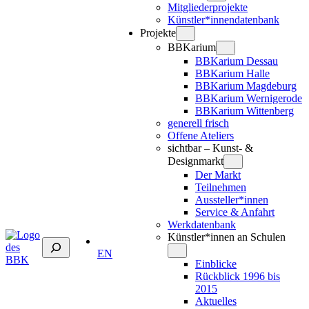
Mitgliederprojekte
Künstler*innendatenbank
Projekte
BBKarium
BBKarium Dessau
BBKarium Halle
BBKarium Magdeburg
BBKarium Wernigerode
BBKarium Wittenberg
generell frisch
Offene Ateliers
sichtbar – Kunst- &
Designmarkt
Der Markt
Teilnehmen
Aussteller*innen
Service & Anfahrt
Werkdatenbank
Künstler*innen an Schulen
Suchen
EN
Einblicke
Rückblick 1996 bis
2015
Aktuelles