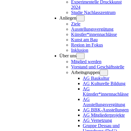
Experimentelle Druckkunst
2024
Studie Nachlasszentrum
Anliegen
Ziele
Ausstellungsvergütung
Künstler*innennachlässe
Kunst am Bau
Region im Fokus
Inklusion
Über uns
Mitglied werden
Vorstand und Geschäftsstelle
Arbeitsgruppen
AG Baukultur
AG Kulturelle Bildung
AG
Künstler*innennachlässe
AG
Ausstellungsvergütung
AG BBK-Ausstellungen
AG Mitgliederprojekte
AG Vernetzung
Gruppe Dessau und
Umgebung (DuU)