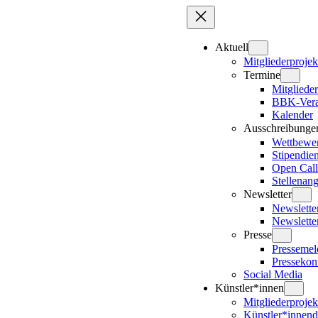
Zum
Inhalt
springen
Aktuell
Mitgliederprojek
Termine
Mitglieder
BBK-Vera
Kalender
Ausschreibunge
Wettbewe
Stipendie
Open Call
Stellenan
Newsletter
Newslett
Newslette
Presse
Presseme
Pressekon
Social Media
Künstler*innen
Mitgliederprojek
Künstler*innen