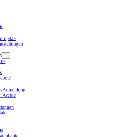
te
projekte
nstaltungen
n
rbe
n
s
gebote
er-Anmeldung
r-Archiv
ldungen
takt
te
datenbank