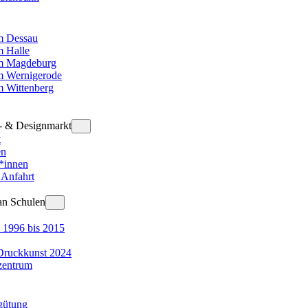
 Dessau
 Halle
m Magdeburg
 Wernigerode
 Wittenberg
t- & Designmarkt
t
en
r*innen
 Anfahrt
an Schulen
 1996 bis 2015
Druckkunst 2024
zentrum
gütung