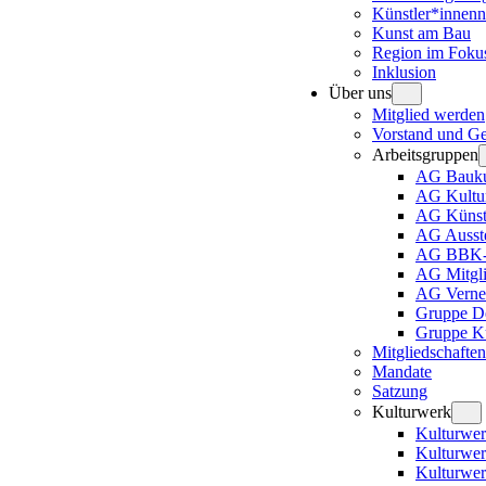
Künstler*innenn
Kunst am Bau
Region im Foku
Inklusion
Über uns
Mitglied werden
Vorstand und Ges
Arbeitsgruppen
AG Bauku
AG Kultur
AG Künstl
AG Ausste
AG BBK-A
AG Mitgli
AG Verne
Gruppe D
Gruppe Ku
Mitgliedschaften
Mandate
Satzung
Kulturwerk
Kulturwer
Kulturwe
Kulturwer