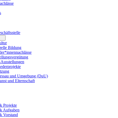
achlässe
s
chäftsstelle
ltur
elle Bildung
er*innennachlässe
llungsvergütung
usstellungen
ederprojekte
tzung
essau und Umgebung (DuU)
nst und Elternschaft
k Projekte
rk Aufgaben
k Vorstand