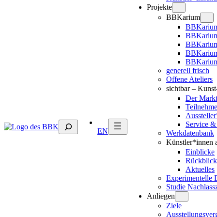
Projekte
BBKarium
BBKarium
BBKarium
BBKariu
BBKarium
BBKarium
generell frisch
Offene Ateliers
sichtbar – Kuns
Der Mark
Teilnehm
Ausstelle
Suchen
Service &
EN
Werkdatenbank
Künstler*innen 
Einblicke
Rückblick
Aktuelles
Experimentelle 
Studie Nachlass
Anliegen
Ziele
Ausstellungsver