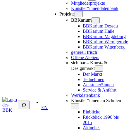
Mitgliederprojekte
Künstler*innendatenbank
Projekte
BBKarium
BBKarium Dessau
BBKarium Halle
BBKarium Magdeburg
BBKarium Wernigerode
BBKarium Wittenberg
generell frisch
Offene Ateliers
sichtbar – Kunst- &
Designmarkt
Der Markt
Teilnehmen
Aussteller*innen
Service & Anfahrt
Werkdatenbank
Künstler*innen an Schulen
Suchen
EN
Einblicke
Rückblick 1996 bis
2015
Aktuelles