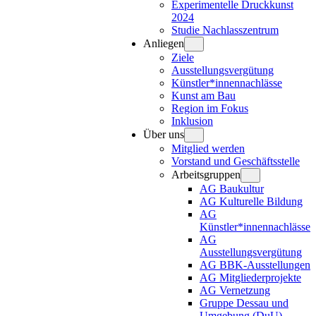
Experimentelle Druckkunst
2024
Studie Nachlasszentrum
Anliegen
Ziele
Ausstellungsvergütung
Künstler*innennachlässe
Kunst am Bau
Region im Fokus
Inklusion
Über uns
Mitglied werden
Vorstand und Geschäftsstelle
Arbeitsgruppen
AG Baukultur
AG Kulturelle Bildung
AG
Künstler*innennachlässe
AG
Ausstellungsvergütung
AG BBK-Ausstellungen
AG Mitgliederprojekte
AG Vernetzung
Gruppe Dessau und
Umgebung (DuU)