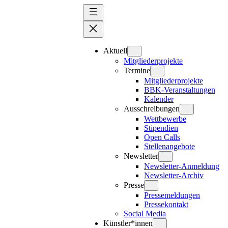
Zum
Inhalt
springen
Aktuell
Mitgliederprojekte
Termine
Mitgliederprojekte
BBK-Veranstaltungen
Kalender
Ausschreibungen
Wettbewerbe
Stipendien
Open Calls
Stellenangebote
Newsletter
Newsletter-Anmeldung
Newsletter-Archiv
Presse
Pressemeldungen
Pressekontakt
Social Media
Künstler*innen