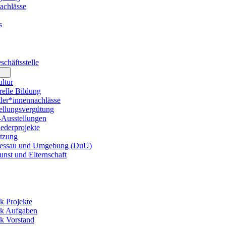
achlässe
s
chäftsstelle
ltur
elle Bildung
er*innennachlässe
llungsvergütung
usstellungen
ederprojekte
tzung
essau und Umgebung (DuU)
nst und Elternschaft
k Projekte
rk Aufgaben
k Vorstand