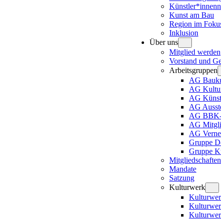
Künstler*innenn
Kunst am Bau
Region im Foku
Inklusion
Über uns
Mitglied werden
Vorstand und Ges
Arbeitsgruppen
AG Bauku
AG Kultur
AG Künstl
AG Ausste
AG BBK-A
AG Mitgli
AG Verne
Gruppe D
Gruppe Ku
Mitgliedschaften
Mandate
Satzung
Kulturwerk
Kulturwer
Kulturwe
Kulturwer