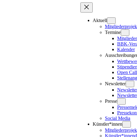
Zum
Inhalt
springen
Aktuell
Mitgliederprojek
Termine
Mitglieder
BBK-Vera
Kalender
Ausschreibunge
Wettbewe
Stipendie
Open Call
Stellenan
Newsletter
Newslett
Newslette
Presse
Presseme
Pressekon
Social Media
Künstler*innen
Mitgliederprojek
Künstler*innen