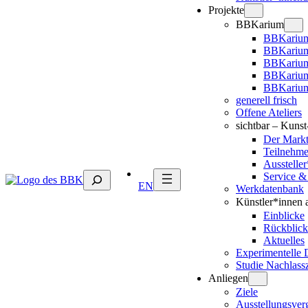
Projekte
BBKarium
BBKarium
BBKarium
BBKariu
BBKarium
BBKarium
generell frisch
Offene Ateliers
sichtbar – Kuns
Der Mark
Teilnehm
Ausstelle
Suchen
Service &
EN
Werkdatenbank
Künstler*innen 
Einblicke
Rückblick
Aktuelles
Experimentelle 
Studie Nachlass
Anliegen
Ziele
Ausstellungsver