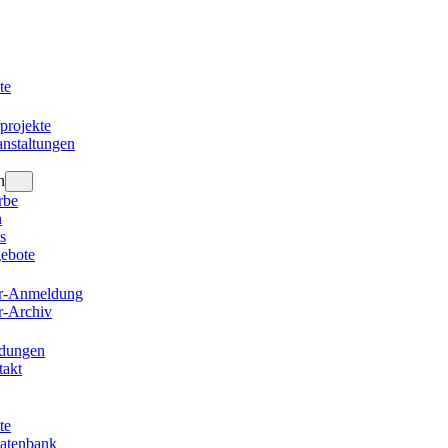
te
projekte
nstaltungen
n
rbe
n
s
gebote
er-Anmeldung
r-Archiv
ldungen
takt
te
datenbank