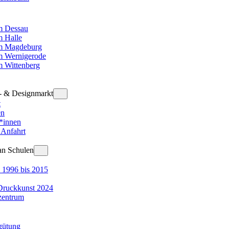
 Dessau
 Halle
m Magdeburg
 Wernigerode
 Wittenberg
t- & Designmarkt
t
en
r*innen
 Anfahrt
an Schulen
 1996 bis 2015
Druckkunst 2024
zentrum
gütung