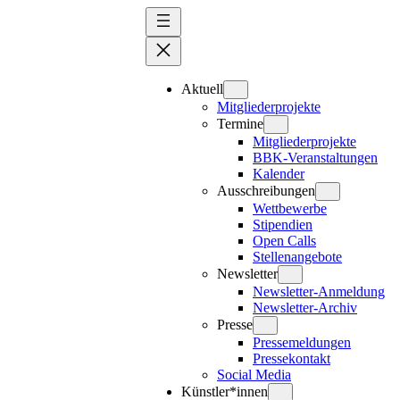
Zum
Inhalt
springen
Aktuell
Mitgliederprojekte
Termine
Mitgliederprojekte
BBK-Veranstaltungen
Kalender
Ausschreibungen
Wettbewerbe
Stipendien
Open Calls
Stellenangebote
Newsletter
Newsletter-Anmeldung
Newsletter-Archiv
Presse
Pressemeldungen
Pressekontakt
Social Media
Künstler*innen