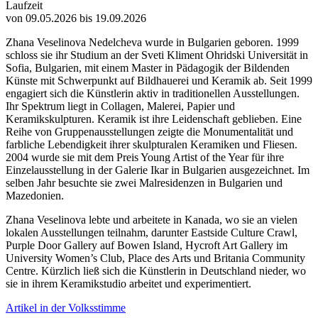
Laufzeit
von 09.05.2026 bis 19.09.2026
Zhana Veselinova Nedelcheva wurde in Bulgarien geboren. 1999
schloss sie ihr Studium an der Sveti Kliment Ohridski Universität in
Sofia, Bulgarien, mit einem Master in Pädagogik der Bildenden
Künste mit Schwerpunkt auf Bildhauerei und Keramik ab. Seit 1999
engagiert sich die Künstlerin aktiv in traditionellen Ausstellungen.
Ihr Spektrum liegt in Collagen, Malerei, Papier und
Keramikskulpturen. Keramik ist ihre Leidenschaft geblieben. Eine
Reihe von Gruppenausstellungen zeigte die Monumentalität und
farbliche Lebendigkeit ihrer skulpturalen Keramiken und Fliesen.
2004 wurde sie mit dem Preis Young Artist of the Year für ihre
Einzelausstellung in der Galerie Ikar in Bulgarien ausgezeichnet. Im
selben Jahr besuchte sie zwei Malresidenzen in Bulgarien und
Mazedonien.
Zhana Veselinova lebte und arbeitete in Kanada, wo sie an vielen
lokalen Ausstellungen teilnahm, darunter Eastside Culture Crawl,
Purple Door Gallery auf Bowen Island, Hycroft Art Gallery im
University Women’s Club, Place des Arts und Britania Community
Centre. Kürzlich ließ sich die Künstlerin in Deutschland nieder, wo
sie in ihrem Keramikstudio arbeitet und experimentiert.
Artikel in der Volksstimme