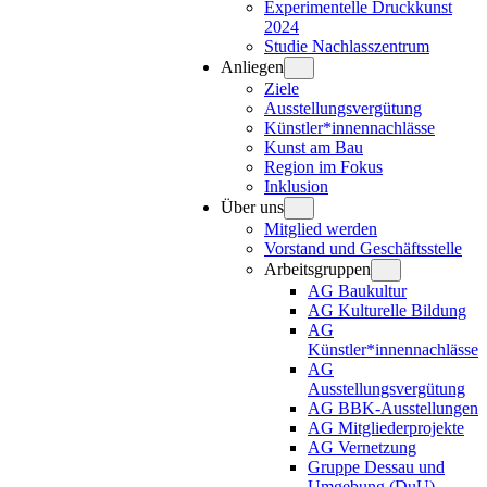
Experimentelle Druckkunst
2024
Studie Nachlasszentrum
Anliegen
Ziele
Ausstellungsvergütung
Künstler*innennachlässe
Kunst am Bau
Region im Fokus
Inklusion
Über uns
Mitglied werden
Vorstand und Geschäftsstelle
Arbeitsgruppen
AG Baukultur
AG Kulturelle Bildung
AG
Künstler*innennachlässe
AG
Ausstellungsvergütung
AG BBK-Ausstellungen
AG Mitgliederprojekte
AG Vernetzung
Gruppe Dessau und
Umgebung (DuU)