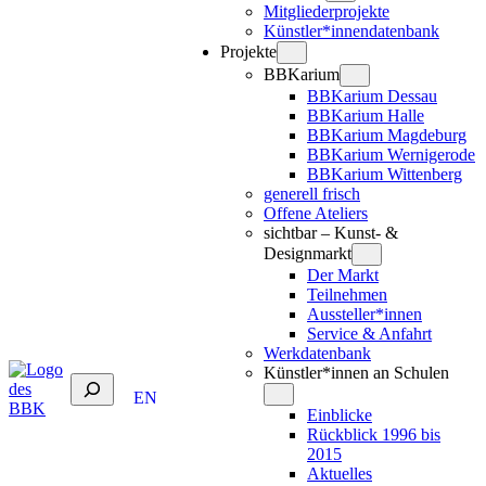
Mitgliederprojekte
Künstler*innendatenbank
Projekte
BBKarium
BBKarium Dessau
BBKarium Halle
BBKarium Magdeburg
BBKarium Wernigerode
BBKarium Wittenberg
generell frisch
Offene Ateliers
sichtbar – Kunst- &
Designmarkt
Der Markt
Teilnehmen
Aussteller*innen
Service & Anfahrt
Werkdatenbank
Künstler*innen an Schulen
Suchen
EN
Einblicke
Rückblick 1996 bis
2015
Aktuelles