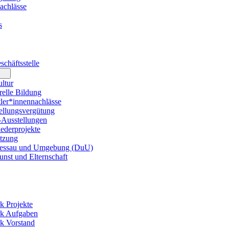
achlässe
s
chäftsstelle
ltur
elle Bildung
er*innennachlässe
llungsvergütung
usstellungen
ederprojekte
tzung
essau und Umgebung (DuU)
nst und Elternschaft
k Projekte
rk Aufgaben
k Vorstand