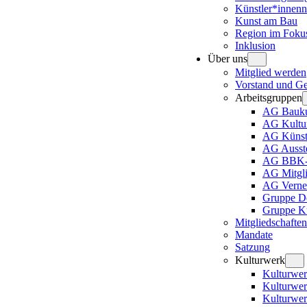
Künstler*innenn
Kunst am Bau
Region im Foku
Inklusion
Über uns
Mitglied werden
Vorstand und Ges
Arbeitsgruppen
AG Bauku
AG Kultur
AG Künstl
AG Ausste
AG BBK-A
AG Mitgli
AG Verne
Gruppe D
Gruppe Ku
Mitgliedschaften
Mandate
Satzung
Kulturwerk
Kulturwer
Kulturwe
Kulturwer