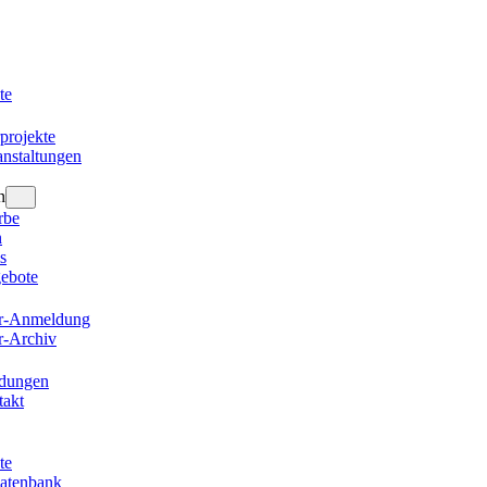
te
projekte
nstaltungen
n
rbe
n
s
gebote
er-Anmeldung
r-Archiv
ldungen
takt
te
datenbank