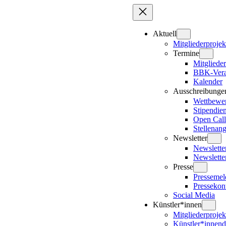
Zum
Inhalt
springen
Aktuell
Mitgliederprojek
Termine
Mitglieder
BBK-Vera
Kalender
Ausschreibunge
Wettbewe
Stipendie
Open Call
Stellenan
Newsletter
Newslett
Newslette
Presse
Presseme
Pressekon
Social Media
Künstler*innen
Mitgliederprojek
Künstler*innen