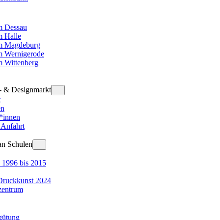
 Dessau
 Halle
m Magdeburg
 Wernigerode
 Wittenberg
t- & Designmarkt
t
en
r*innen
 Anfahrt
an Schulen
 1996 bis 2015
Druckkunst 2024
zentrum
gütung