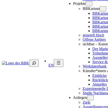
Projekte
BBKarium
BBKarium
BBKarium
BBKariu
BBKarium
BBKarium
generell frisch
Offene Ateliers
sichtbar – Kuns
Der Mark
Teilnehm
Ausstelle
Suchen
Service &
EN
Werkdatenbank
Künstler*innen 
Einblicke
Rückblick
Aktuelles
Experimentelle 
Studie Nachlass
Anliegen
Ziele
Ausstellungsver