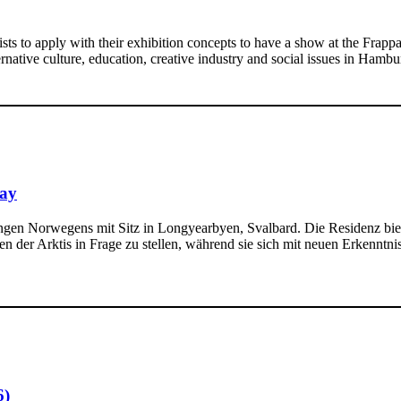
tivists to apply with their exhibition concepts to have a show at the Fr
ternative culture, education, creative industry and social issues in Ha
way
ungen Norwegens mit Sitz in Longyearbyen, Svalbard. Die Residenz bie
 der Arktis in Frage zu stellen, während sie sich mit neuen Erkenntn
6)