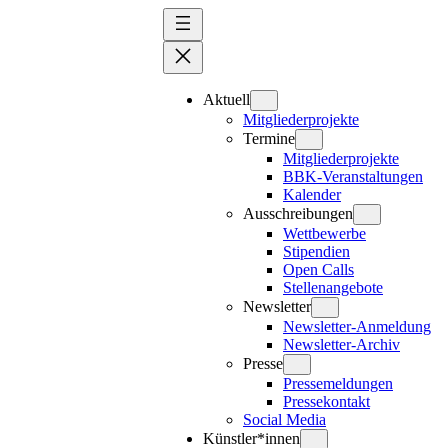
Zum
Inhalt
springen
Aktuell
Mitgliederprojekte
Termine
Mitgliederprojekte
BBK-Veranstaltungen
Kalender
Ausschreibungen
Wettbewerbe
Stipendien
Open Calls
Stellenangebote
Newsletter
Newsletter-Anmeldung
Newsletter-Archiv
Presse
Pressemeldungen
Pressekontakt
Social Media
Künstler*innen