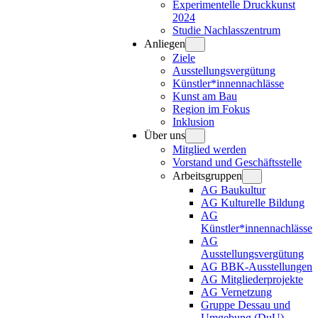
Experimentelle Druckkunst
2024
Studie Nachlasszentrum
Anliegen
Ziele
Ausstellungsvergütung
Künstler*innennachlässe
Kunst am Bau
Region im Fokus
Inklusion
Über uns
Mitglied werden
Vorstand und Geschäftsstelle
Arbeitsgruppen
AG Baukultur
AG Kulturelle Bildung
AG
Künstler*innennachlässe
AG
Ausstellungsvergütung
AG BBK-Ausstellungen
AG Mitgliederprojekte
AG Vernetzung
Gruppe Dessau und
Umgebung (DuU)