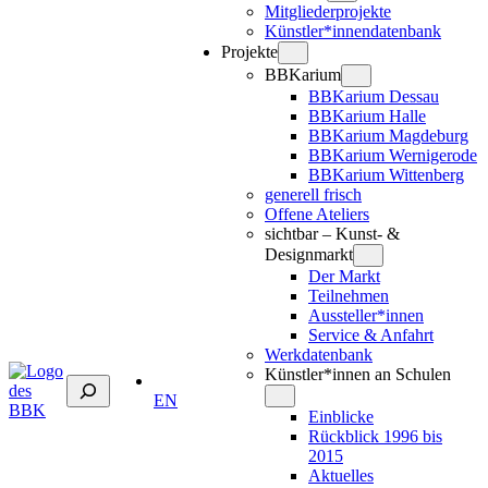
Mitgliederprojekte
Künstler*innendatenbank
Projekte
BBKarium
BBKarium Dessau
BBKarium Halle
BBKarium Magdeburg
BBKarium Wernigerode
BBKarium Wittenberg
generell frisch
Offene Ateliers
sichtbar – Kunst- &
Designmarkt
Der Markt
Teilnehmen
Aussteller*innen
Service & Anfahrt
Werkdatenbank
Künstler*innen an Schulen
Suchen
EN
Einblicke
Rückblick 1996 bis
2015
Aktuelles