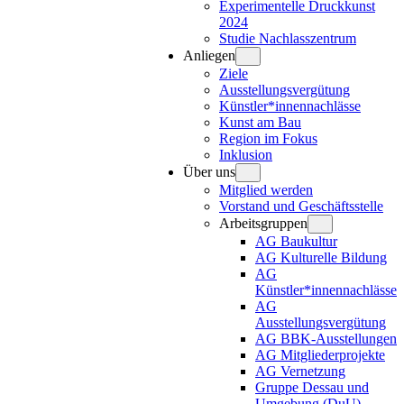
Experimentelle Druckkunst
2024
Studie Nachlasszentrum
Anliegen
Ziele
Ausstellungsvergütung
Künstler*innennachlässe
Kunst am Bau
Region im Fokus
Inklusion
Über uns
Mitglied werden
Vorstand und Geschäftsstelle
Arbeitsgruppen
AG Baukultur
AG Kulturelle Bildung
AG
Künstler*innennachlässe
AG
Ausstellungsvergütung
AG BBK-Ausstellungen
AG Mitgliederprojekte
AG Vernetzung
Gruppe Dessau und
Umgebung (DuU)