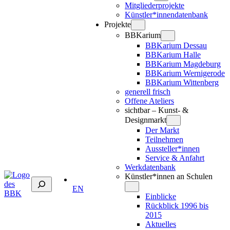
Mitgliederprojekte
Künstler*innendatenbank
Projekte
BBKarium
BBKarium Dessau
BBKarium Halle
BBKarium Magdeburg
BBKarium Wernigerode
BBKarium Wittenberg
generell frisch
Offene Ateliers
sichtbar – Kunst- &
Designmarkt
Der Markt
Teilnehmen
Aussteller*innen
Service & Anfahrt
Werkdatenbank
Künstler*innen an Schulen
Suchen
EN
Einblicke
Rückblick 1996 bis
2015
Aktuelles