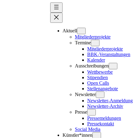
Zum
Inhalt
springen
Aktuell
Mitgliederprojekte
Termine
Mitgliederprojekte
BBK-Veranstaltungen
Kalender
Ausschreibungen
Wettbewerbe
Stipendien
Open Calls
Stellenangebote
Newsletter
Newsletter-Anmeldung
Newsletter-Archiv
Presse
Pressemeldungen
Pressekontakt
Social Media
Künstler*innen