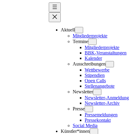
Zum
Inhalt
springen
Aktuell
Mitgliederprojekte
Termine
Mitgliederprojekte
BBK-Veranstaltungen
Kalender
Ausschreibungen
Wettbewerbe
Stipendien
Open Calls
Stellenangebote
Newsletter
Newsletter-Anmeldung
Newsletter-Archiv
Presse
Pressemeldungen
Pressekontakt
Social Media
Künstler*innen