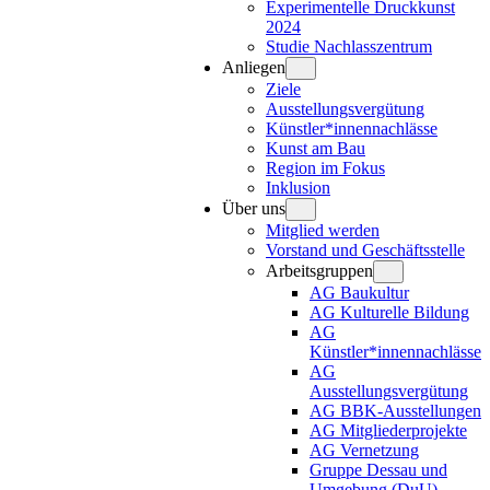
Experimentelle Druckkunst
2024
Studie Nachlasszentrum
Anliegen
Ziele
Ausstellungsvergütung
Künstler*innennachlässe
Kunst am Bau
Region im Fokus
Inklusion
Über uns
Mitglied werden
Vorstand und Geschäftsstelle
Arbeitsgruppen
AG Baukultur
AG Kulturelle Bildung
AG
Künstler*innennachlässe
AG
Ausstellungsvergütung
AG BBK-Ausstellungen
AG Mitgliederprojekte
AG Vernetzung
Gruppe Dessau und
Umgebung (DuU)