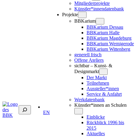
Mitgliederprojekte
Künstler*innendatenbank
Projekte
BBKarium
BBKarium Dessau
BBKarium Halle
BBKarium Magdeburg
BBKarium Wernigerode
BBKarium Wittenberg
generell frisch
Offene Ateliers
sichtbar – Kunst- &
Designmarkt
Der Markt
Teilnehmen
Aussteller*innen
Service & Anfahrt
Werkdatenbank
Künstler*innen an Schulen
Suchen
EN
Einblicke
Rückblick 1996 bis
2015
Aktuelles