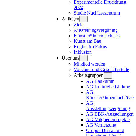
Experimentelle Druckkunst
2024
Studie Nachlasszentrum
Anliegen
Ziele
Ausstellungsvergütung
Künstler*innennachlässe
Kunst am Bau
Region im Fokus
Inklusion
Über uns
Mitglied werden
Vorstand und Geschäftsstelle
Arbeitsgruppen
AG Baukultur
AG Kulturelle Bildung
AG
Künstler*innennachlässe
AG
Ausstellungsvergütung
AG BBK-Ausstellungen
AG Mitgliederprojekte
AG Vernetzung
Gruppe Dessau und
Umgebung (DuU)