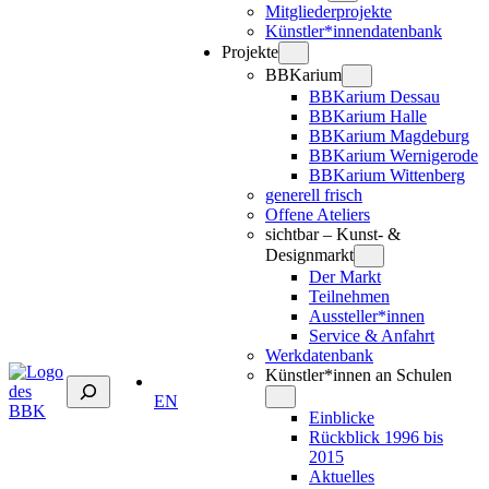
Mitgliederprojekte
Künstler*innendatenbank
Projekte
BBKarium
BBKarium Dessau
BBKarium Halle
BBKarium Magdeburg
BBKarium Wernigerode
BBKarium Wittenberg
generell frisch
Offene Ateliers
sichtbar – Kunst- &
Designmarkt
Der Markt
Teilnehmen
Aussteller*innen
Service & Anfahrt
Werkdatenbank
Künstler*innen an Schulen
Suchen
EN
Einblicke
Rückblick 1996 bis
2015
Aktuelles