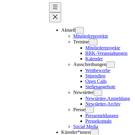
Zum
Inhalt
springen
Aktuell
Mitgliederprojekte
Termine
Mitgliederprojekte
BBK-Veranstaltungen
Kalender
Ausschreibungen
Wettbewerbe
Stipendien
Open Calls
Stellenangebote
Newsletter
Newsletter-Anmeldung
Newsletter-Archiv
Presse
Pressemeldungen
Pressekontakt
Social Media
Künstler*innen