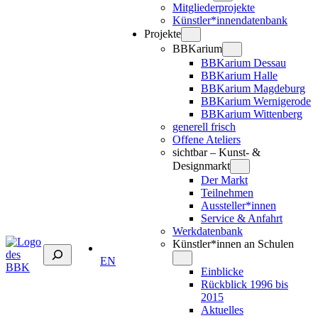
Mitgliederprojekte
Künstler*innendatenbank
Projekte
BBKarium
BBKarium Dessau
BBKarium Halle
BBKarium Magdeburg
BBKarium Wernigerode
BBKarium Wittenberg
generell frisch
Offene Ateliers
sichtbar – Kunst- &
Designmarkt
Der Markt
Teilnehmen
Aussteller*innen
Service & Anfahrt
Werkdatenbank
Künstler*innen an Schulen
Suchen
EN
Einblicke
Rückblick 1996 bis
2015
Aktuelles