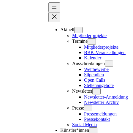
Zum
Inhalt
springen
Aktuell
Mitgliederprojekte
Termine
Mitgliederprojekte
BBK-Veranstaltungen
Kalender
Ausschreibungen
Wettbewerbe
Stipendien
Open Calls
Stellenangebote
Newsletter
Newsletter-Anmeldung
Newsletter-Archiv
Presse
Pressemeldungen
Pressekontakt
Social Media
Künstler*innen