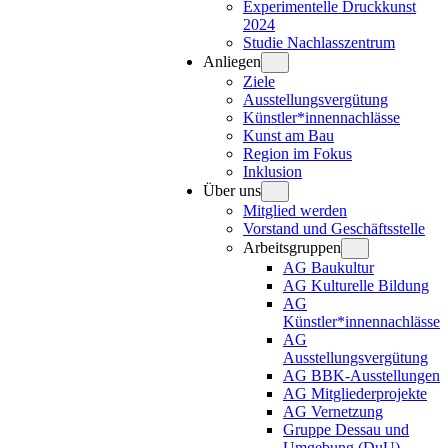
Experimentelle Druckkunst
2024
Studie Nachlasszentrum
Anliegen
Ziele
Ausstellungsvergütung
Künstler*innennachlässe
Kunst am Bau
Region im Fokus
Inklusion
Über uns
Mitglied werden
Vorstand und Geschäftsstelle
Arbeitsgruppen
AG Baukultur
AG Kulturelle Bildung
AG
Künstler*innennachlässe
AG
Ausstellungsvergütung
AG BBK-Ausstellungen
AG Mitgliederprojekte
AG Vernetzung
Gruppe Dessau und
Umgebung (DuU)