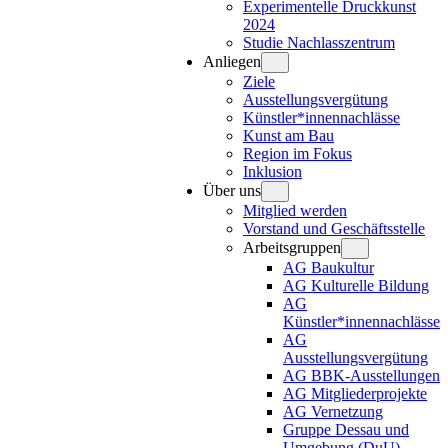
Experimentelle Druckkunst
2024
Studie Nachlasszentrum
Anliegen
Ziele
Ausstellungsvergütung
Künstler*innennachlässe
Kunst am Bau
Region im Fokus
Inklusion
Über uns
Mitglied werden
Vorstand und Geschäftsstelle
Arbeitsgruppen
AG Baukultur
AG Kulturelle Bildung
AG
Künstler*innennachlässe
AG
Ausstellungsvergütung
AG BBK-Ausstellungen
AG Mitgliederprojekte
AG Vernetzung
Gruppe Dessau und
Umgebung (DuU)