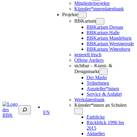
Mitgliederprojekte
Künstler*innendatenbank
Projekte
BBKarium
BBKarium Dessau
BBKarium Halle
BBKarium Magdeburg
BBKarium Wernigerode
BBKarium Wittenberg
generell frisch
Offene Ateliers
sichtbar – Kunst- &
Designmarkt
Der Markt
Teilnehmen
Aussteller*innen
Service & Anfahrt
Werkdatenbank
Künstler*innen an Schulen
Suchen
EN
Einblicke
Rückblick 1996 bis
2015
Aktuelles