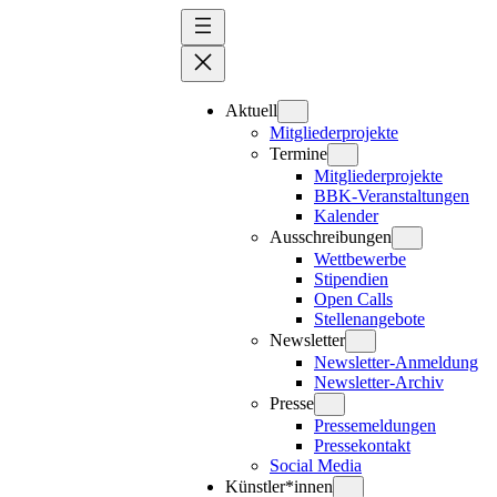
Zum
Inhalt
springen
Aktuell
Mitgliederprojekte
Termine
Mitgliederprojekte
BBK-Veranstaltungen
Kalender
Ausschreibungen
Wettbewerbe
Stipendien
Open Calls
Stellenangebote
Newsletter
Newsletter-Anmeldung
Newsletter-Archiv
Presse
Pressemeldungen
Pressekontakt
Social Media
Künstler*innen