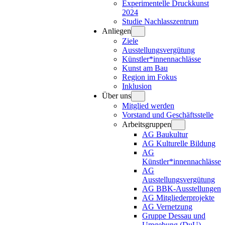
Experimentelle Druckkunst
2024
Studie Nachlasszentrum
Anliegen
Ziele
Ausstellungsvergütung
Künstler*innennachlässe
Kunst am Bau
Region im Fokus
Inklusion
Über uns
Mitglied werden
Vorstand und Geschäftsstelle
Arbeitsgruppen
AG Baukultur
AG Kulturelle Bildung
AG
Künstler*innennachlässe
AG
Ausstellungsvergütung
AG BBK-Ausstellungen
AG Mitgliederprojekte
AG Vernetzung
Gruppe Dessau und
Umgebung (DuU)