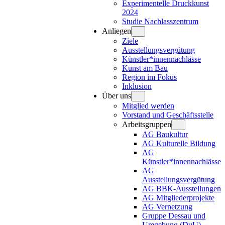
Experimentelle Druckkunst
2024
Studie Nachlasszentrum
Anliegen
Ziele
Ausstellungsvergütung
Künstler*innennachlässe
Kunst am Bau
Region im Fokus
Inklusion
Über uns
Mitglied werden
Vorstand und Geschäftsstelle
Arbeitsgruppen
AG Baukultur
AG Kulturelle Bildung
AG
Künstler*innennachlässe
AG
Ausstellungsvergütung
AG BBK-Ausstellungen
AG Mitgliederprojekte
AG Vernetzung
Gruppe Dessau und
Umgebung (DuU)