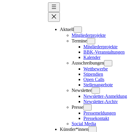
Zum
Inhalt
springen
Aktuell
Mitgliederprojekte
Termine
Mitgliederprojekte
BBK-Veranstaltungen
Kalender
Ausschreibungen
Wettbewerbe
Stipendien
Open Calls
Stellenangebote
Newsletter
Newsletter-Anmeldung
Newsletter-Archiv
Presse
Pressemeldungen
Pressekontakt
Social Media
Künstler*innen