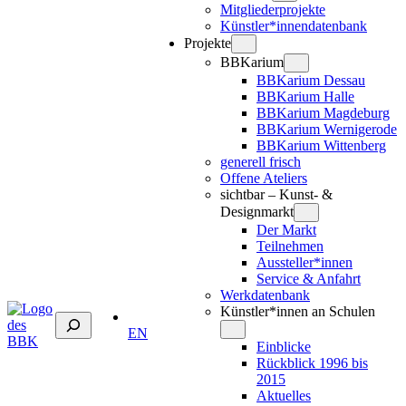
Mitgliederprojekte
Künstler*innendatenbank
Projekte
BBKarium
BBKarium Dessau
BBKarium Halle
BBKarium Magdeburg
BBKarium Wernigerode
BBKarium Wittenberg
generell frisch
Offene Ateliers
sichtbar – Kunst- &
Designmarkt
Der Markt
Teilnehmen
Aussteller*innen
Service & Anfahrt
Werkdatenbank
Künstler*innen an Schulen
Suchen
EN
Einblicke
Rückblick 1996 bis
2015
Aktuelles