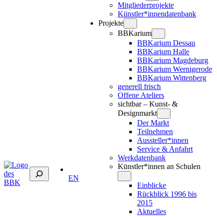
Mitgliederprojekte
Künstler*innendatenbank
Projekte
BBKarium
BBKarium Dessau
BBKarium Halle
BBKarium Magdeburg
BBKarium Wernigerode
BBKarium Wittenberg
generell frisch
Offene Ateliers
sichtbar – Kunst- &
Designmarkt
Der Markt
Teilnehmen
Aussteller*innen
Service & Anfahrt
Werkdatenbank
Künstler*innen an Schulen
Suchen
EN
Einblicke
Rückblick 1996 bis
2015
Aktuelles