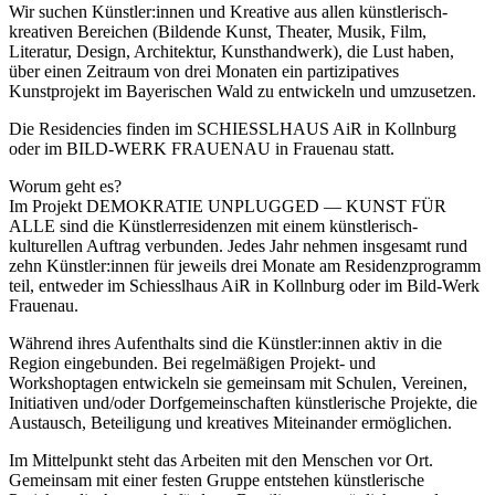
Wir suchen Künstler:innen und Kreative aus allen künstlerisch-
kreativen Bereichen (Bildende Kunst, Theater, Musik, Film,
Literatur, Design, Architektur, Kunsthandwerk), die Lust haben,
über einen Zeitraum von drei Monaten ein partizipatives
Kunstprojekt im Bayerischen Wald zu entwickeln und umzusetzen.
Die Residencies finden im SCHIESSLHAUS AiR in Kollnburg
oder im BILD-WERK FRAUENAU in Frauenau statt.
Worum geht es?
Im Projekt DEMOKRATIE UNPLUGGED — KUNST FÜR
ALLE sind die Künstlerresidenzen mit einem künstlerisch-
kulturellen Auftrag verbunden. Jedes Jahr nehmen insgesamt rund
zehn Künstler:innen für jeweils drei Monate am Residenzprogramm
teil, entweder im Schiesslhaus AiR in Kollnburg oder im Bild-Werk
Frauenau.
Während ihres Aufenthalts sind die Künstler:innen aktiv in die
Region eingebunden. Bei regelmäßigen Projekt- und
Workshoptagen entwickeln sie gemeinsam mit Schulen, Vereinen,
Initiativen und/oder Dorfgemeinschaften künstlerische Projekte, die
Austausch, Beteiligung und kreatives Miteinander ermöglichen.
Im Mittelpunkt steht das Arbeiten mit den Menschen vor Ort.
Gemeinsam mit einer festen Gruppe entstehen künstlerische