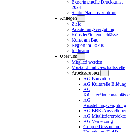
Experimentelle Druckkunst
2024
Studie Nachlasszentrum
Anliegen
Ziele
Ausstellungsvergütung
Künstler*innennachlässe
Kunst am Bau
Region im Fokus
Inklusion
Über uns
Mitglied werden
Vorstand und Geschäftsstelle
Arbeitsgruppen
AG Baukultur
AG Kulturelle Bildung
AG
Künstler*innennachlässe
AG
Ausstellungsvergütung
AG BBK-Ausstellungen
AG Mitgliederprojekte
AG Vernetzung
Gruppe Dessau und
Umgebung (DuU)