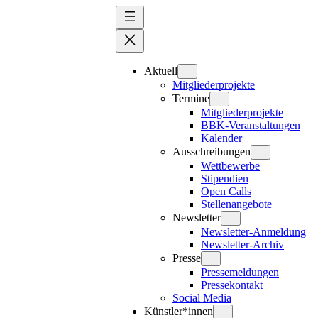
Zum
Inhalt
springen
Aktuell
Mitgliederprojekte
Termine
Mitgliederprojekte
BBK-Veranstaltungen
Kalender
Ausschreibungen
Wettbewerbe
Stipendien
Open Calls
Stellenangebote
Newsletter
Newsletter-Anmeldung
Newsletter-Archiv
Presse
Pressemeldungen
Pressekontakt
Social Media
Künstler*innen