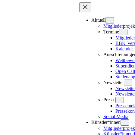
Zum
Inhalt
springen
Aktuell
Mitgliederprojek
Termine
Mitglieder
BBK-Vera
Kalender
Ausschreibunge
Wettbewe
Stipendie
Open Call
Stellenan
Newsletter
Newslett
Newslette
Presse
Presseme
Pressekon
Social Media
Künstler*innen
Mitgliederprojek
Künstler*innen