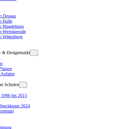
 Dessau
 Halle
m Magdeburg
 Wernigerode
 Wittenberg
t- & Designmarkt
t
en
r*innen
 Anfahrt
an Schulen
 1996 bis 2015
Druckkunst 2024
zentrum
gütung