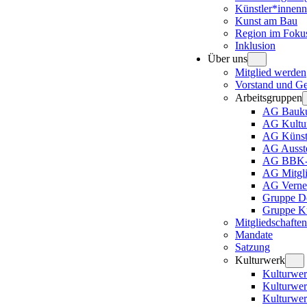
Künstler*innenn
Kunst am Bau
Region im Foku
Inklusion
Über uns
Mitglied werden
Vorstand und Ges
Arbeitsgruppen
AG Bauku
AG Kultur
AG Künstl
AG Ausste
AG BBK-A
AG Mitgli
AG Verne
Gruppe D
Gruppe Ku
Mitgliedschaften
Mandate
Satzung
Kulturwerk
Kulturwer
Kulturwe
Kulturwer