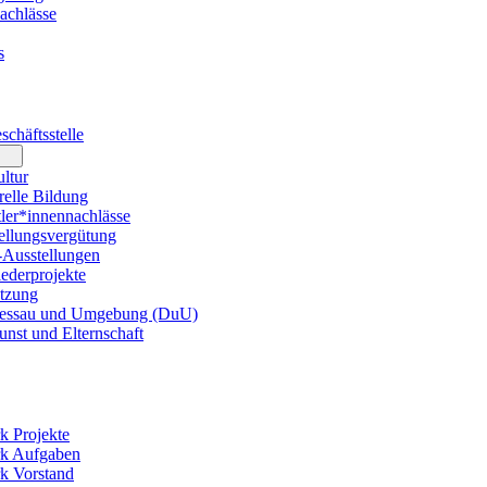
achlässe
s
chäftsstelle
ltur
elle Bildung
er*innennachlässe
llungsvergütung
usstellungen
ederprojekte
tzung
essau und Umgebung (DuU)
nst und Elternschaft
k Projekte
rk Aufgaben
k Vorstand