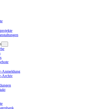
te
projekte
nstaltungen
n
rbe
n
s
gebote
er-Anmeldung
r-Archiv
ldungen
takt
te
datenbank