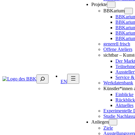
Projekte
BBKarium
BBKarium
BBKarium
BBKariu
BBKarium
BBKarium
generell frisch
Offene Ateliers
sichtbar – Kuns
Der Mark
Teilnehm
Ausstelle
Suchen
Service &
EN
Werkdatenbank
Künstler*innen 
Einblicke
Rückblick
Aktuelles
Experimentelle 
Studie Nachlass
Anliegen
Ziele
Ausstellungsver