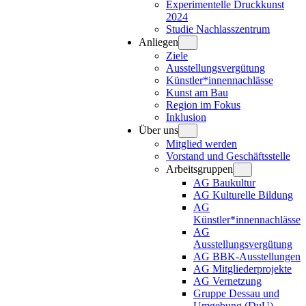
Experimentelle Druckkunst
2024
Studie Nachlasszentrum
Anliegen
Ziele
Ausstellungsvergütung
Künstler*innennachlässe
Kunst am Bau
Region im Fokus
Inklusion
Über uns
Mitglied werden
Vorstand und Geschäftsstelle
Arbeitsgruppen
AG Baukultur
AG Kulturelle Bildung
AG
Künstler*innennachlässe
AG
Ausstellungsvergütung
AG BBK-Ausstellungen
AG Mitgliederprojekte
AG Vernetzung
Gruppe Dessau und
Umgebung (DuU)