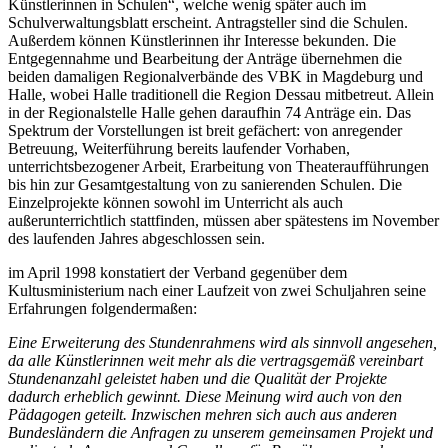
Künstlerinnen in Schulen“, welche wenig später auch im
Schulverwaltungsblatt erscheint. Antragsteller sind die Schulen.
Außerdem können Künstlerinnen ihr Interesse bekunden. Die
Entgegennahme und Bearbeitung der Anträge übernehmen die
beiden damaligen Regionalverbände des VBK in Magdeburg und
Halle, wobei Halle traditionell die Region Dessau mitbetreut. Allein
in der Regionalstelle Halle gehen daraufhin 74 Anträge ein. Das
Spektrum der Vorstellungen ist breit gefächert: von anregender
Betreuung, Weiterführung bereits laufender Vorhaben,
unterrichtsbezogener Arbeit, Erarbeitung von Theateraufführungen
bis hin zur Gesamtgestaltung von zu sanierenden Schulen. Die
Einzelprojekte können sowohl im Unterricht als auch
außerunterrichtlich stattfinden, müssen aber spätestens im November
des laufenden Jahres abgeschlossen sein.
im April 1998 konstatiert der Verband gegenüber dem
Kultusministerium nach einer Laufzeit von zwei Schuljahren seine
Erfahrungen folgendermaßen:
Eine Erweiterung des Stundenrahmens wird als sinnvoll angesehen,
da alle Künstlerinnen weit mehr als die vertragsgemäß vereinbart
Stundenanzahl geleistet haben und die Qualität der Projekte
dadurch erheblich gewinnt. Diese Meinung wird auch von den
Pädagogen geteilt. Inzwischen mehren sich auch aus anderen
Bundesländern die Anfragen zu unserem gemeinsamen Projekt und