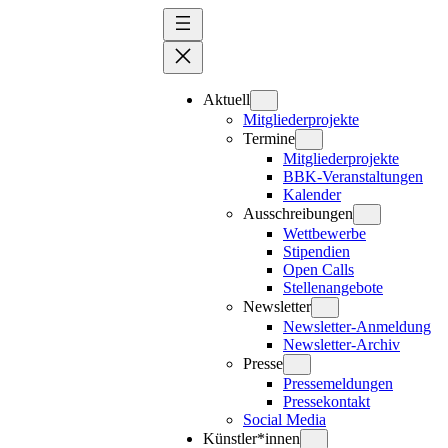
Zum
Inhalt
springen
Aktuell
Mitgliederprojekte
Termine
Mitgliederprojekte
BBK-Veranstaltungen
Kalender
Ausschreibungen
Wettbewerbe
Stipendien
Open Calls
Stellenangebote
Newsletter
Newsletter-Anmeldung
Newsletter-Archiv
Presse
Pressemeldungen
Pressekontakt
Social Media
Künstler*innen