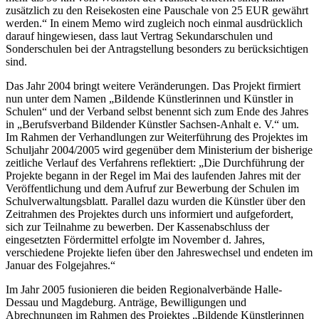
zusätzlich zu den Reisekosten eine Pauschale von 25 EUR gewährt
werden.“ In einem Memo wird zugleich noch einmal ausdrücklich
darauf hingewiesen, dass laut Vertrag Sekundarschulen und
Sonderschulen bei der Antragstellung besonders zu berücksichtigen
sind.
Das Jahr 2004 bringt weitere Veränderungen. Das Projekt firmiert
nun unter dem Namen „Bildende Künstlerinnen und Künstler in
Schulen“ und der Verband selbst benennt sich zum Ende des Jahres
in „Berufsverband Bildender Künstler Sachsen-Anhalt e. V.“ um.
Im Rahmen der Verhandlungen zur Weiterführung des Projektes im
Schuljahr 2004/2005 wird gegenüber dem Ministerium der bisherige
zeitliche Verlauf des Verfahrens reflektiert: „Die Durchführung der
Projekte begann in der Regel im Mai des laufenden Jahres mit der
Veröffentlichung und dem Aufruf zur Bewerbung der Schulen im
Schulverwaltungsblatt. Parallel dazu wurden die Künstler über den
Zeitrahmen des Projektes durch uns informiert und aufgefordert,
sich zur Teilnahme zu bewerben. Der Kassenabschluss der
eingesetzten Fördermittel erfolgte im November d. Jahres,
verschiedene Projekte liefen über den Jahreswechsel und endeten im
Januar des Folgejahres.“
Im Jahr 2005 fusionieren die beiden Regionalverbände Halle-
Dessau und Magdeburg. Anträge, Bewilligungen und
Abrechnungen im Rahmen des Projektes „Bildende Künstlerinnen