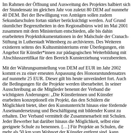
Im Rahmen der Öffnung und Ausweitung des Projektes halbiert sich
der Stundensatz im gleichen Jahr von zuletzt 80 DEM auf nunmehr
40 DEM. Bei der Bewilligung von Anträgen sollen zudem
Sekundarschulen fortan stärker berücksichtigt werden. Auf Grund
räumlicher Begrenztheiten in den Regionalbüros wird im Mai 2001
zusammen mit dem Ministerium entschieden, alle bis dahin
erarbeiteten Projektdokumentationen in der Malschule der Cranach-
Stiftung in Lutherstadt Wittenberg zu archivieren. Des Weiteren
existieren seitens des Kultusministeriums erste Überlegungen, ein
Angebot für Künstler*innen zur pädagogischen Weiterbildung mit
Abschlusszertifikat für den Bereich Kunsterziehung vorzubereiten.
Mit der Währungsumstellung von DEM auf EUR im Jahr 2002
kommt es zu einer erneuten Anpassung des Honorarstundensatzes
auf nunmehr 25 EUR. Dieser gilt bis heute unverändert fort. Auch
die Bedingungen für die Projekte werden überarbeitet. In seiner
Ausschreibung an die Mitglieder benennt der Verband die
wichtigsten Änderungen: „Die Künstlerinnen und Künstler
erarbeiten konzeptionell ein Projekt, das den Schülern die
Möglichkeit bietet, über den Kunstunterricht hinaus eine fördernde
Auseinandersetzung und Beschäftigung mit bildender Kunst zu
erhalten. Der Verband vermittelt die Zusammenarbeit mit Schulen.
Jeder Bewerber hat darüber hinaus die Möglichkeit, selbst eine
geeignete Schule zu benennen. […] Für Projekte an Schulen, die
mehr als 50 km vom Wohnort der Künstler entfernt sind, kann