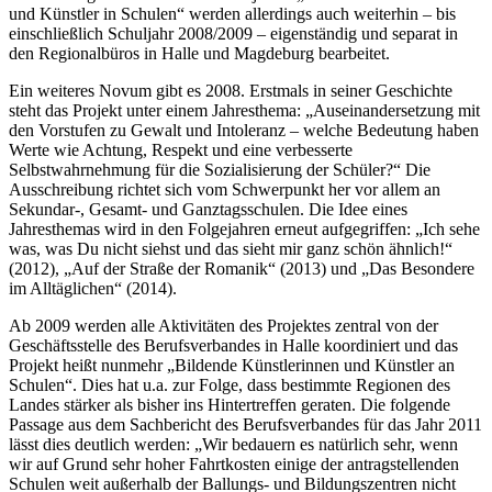
und Künstler in Schulen“ werden allerdings auch weiterhin – bis
einschließlich Schuljahr 2008/2009 – eigenständig und separat in
den Regionalbüros in Halle und Magdeburg bearbeitet.
Ein weiteres Novum gibt es 2008. Erstmals in seiner Geschichte
steht das Projekt unter einem Jahresthema: „Auseinandersetzung mit
den Vorstufen zu Gewalt und Intoleranz – welche Bedeutung haben
Werte wie Achtung, Respekt und eine verbesserte
Selbstwahrnehmung für die Sozialisierung der Schüler?“ Die
Ausschreibung richtet sich vom Schwerpunkt her vor allem an
Sekundar-, Gesamt- und Ganztagsschulen. Die Idee eines
Jahresthemas wird in den Folgejahren erneut aufgegriffen: „Ich sehe
was, was Du nicht siehst und das sieht mir ganz schön ähnlich!“
(2012), „Auf der Straße der Romanik“ (2013) und „Das Besondere
im Alltäglichen“ (2014).
Ab 2009 werden alle Aktivitäten des Projektes zentral von der
Geschäftsstelle des Berufsverbandes in Halle koordiniert und das
Projekt heißt nunmehr „Bildende Künstlerinnen und Künstler an
Schulen“. Dies hat u.a. zur Folge, dass bestimmte Regionen des
Landes stärker als bisher ins Hintertreffen geraten. Die folgende
Passage aus dem Sachbericht des Berufsverbandes für das Jahr 2011
lässt dies deutlich werden: „Wir bedauern es natürlich sehr, wenn
wir auf Grund sehr hoher Fahrtkosten einige der antragstellenden
Schulen weit außerhalb der Ballungs- und Bildungszentren nicht