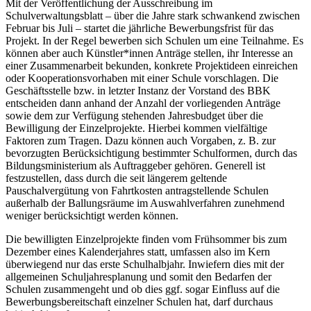
Mit der Veröffentlichung der Ausschreibung im
Schulverwaltungsblatt – über die Jahre stark schwankend zwischen
Februar bis Juli – startet die jährliche Bewerbungsfrist für das
Projekt. In der Regel bewerben sich Schulen um eine Teilnahme. Es
können aber auch Künstler*innen Anträge stellen, ihr Interesse an
einer Zusammenarbeit bekunden, konkrete Projektideen einreichen
oder Kooperationsvorhaben mit einer Schule vorschlagen. Die
Geschäftsstelle bzw. in letzter Instanz der Vorstand des BBK
entscheiden dann anhand der Anzahl der vorliegenden Anträge
sowie dem zur Verfügung stehenden Jahresbudget über die
Bewilligung der Einzelprojekte. Hierbei kommen vielfältige
Faktoren zum Tragen. Dazu können auch Vorgaben, z. B. zur
bevorzugten Berücksichtigung bestimmter Schulformen, durch das
Bildungsministerium als Auftraggeber gehören. Generell ist
festzustellen, dass durch die seit längerem geltende
Pauschalvergütung von Fahrtkosten antragstellende Schulen
außerhalb der Ballungsräume im Auswahlverfahren zunehmend
weniger berücksichtigt werden können.
Die bewilligten Einzelprojekte finden vom Frühsommer bis zum
Dezember eines Kalenderjahres statt, umfassen also im Kern
überwiegend nur das erste Schulhalbjahr. Inwiefern dies mit der
allgemeinen Schuljahresplanung und somit den Bedarfen der
Schulen zusammengeht und ob dies ggf. sogar Einfluss auf die
Bewerbungsbereitschaft einzelner Schulen hat, darf durchaus