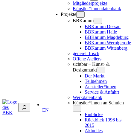
Mitgliederprojekte
Künstler*innendatenbank
Projekte
BBKarium
BBKarium Dessau
BBKarium Halle
BBKarium Magdeburg
BBKarium Wernigerode
BBKarium Wittenberg
generell frisch
Offene Ateliers
sichtbar – Kunst- &
Designmarkt
Der Markt
Teilnehmen
Aussteller*innen
Service & Anfahrt
Werkdatenbank
Künstler*innen an Schulen
Suchen
EN
Einblicke
Rückblick 1996 bis
2015
Aktuelles