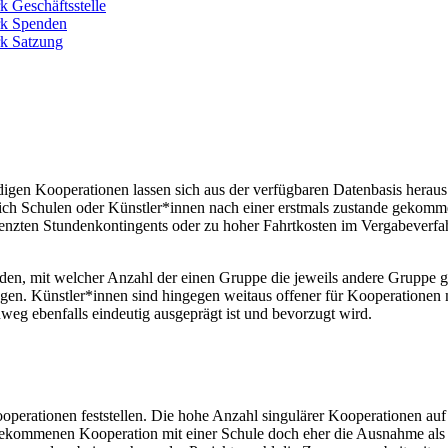
k Geschäftsstelle
rk Spenden
k Satzung
 Kooperationen lassen sich aus der verfügbaren Datenbasis heraus nur
 sich Schulen oder Künstler*innen nach einer erstmals zustande gekom
zten Stundenkontingents oder zu hoher Fahrtkosten im Vergabeverfahre
en, mit welcher Anzahl der einen Gruppe die jeweils andere Gruppe gen
en. Künstler*innen sind hingegen weitaus offener für Kooperationen m
weg ebenfalls eindeutig ausgeprägt ist und bevorzugt wird.
perationen feststellen. Die hohe Anzahl singulärer Kooperationen auf 
kommenen Kooperation mit einer Schule doch eher die Ausnahme als die 