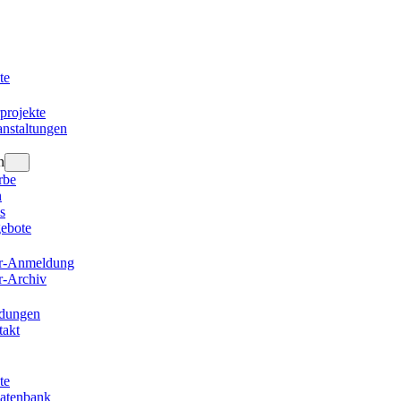
te
projekte
nstaltungen
n
rbe
n
s
gebote
er-Anmeldung
r-Archiv
ldungen
takt
te
datenbank