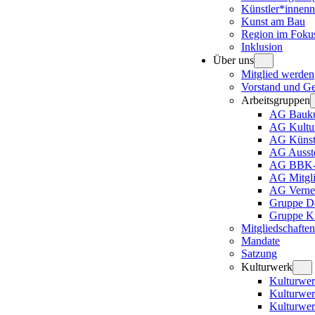
Künstler*innenn
Kunst am Bau
Region im Foku
Inklusion
Über uns
Mitglied werden
Vorstand und Ges
Arbeitsgruppen
AG Bauku
AG Kultur
AG Künstl
AG Ausste
AG BBK-A
AG Mitgli
AG Verne
Gruppe D
Gruppe Ku
Mitgliedschaften
Mandate
Satzung
Kulturwerk
Kulturwer
Kulturwe
Kulturwer