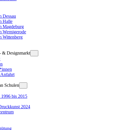
 Dessau
 Halle
m Magdeburg
 Wernigerode
 Wittenberg
t- & Designmarkt
t
en
r*innen
 Anfahrt
an Schulen
 1996 bis 2015
Druckkunst 2024
zentrum
gütung