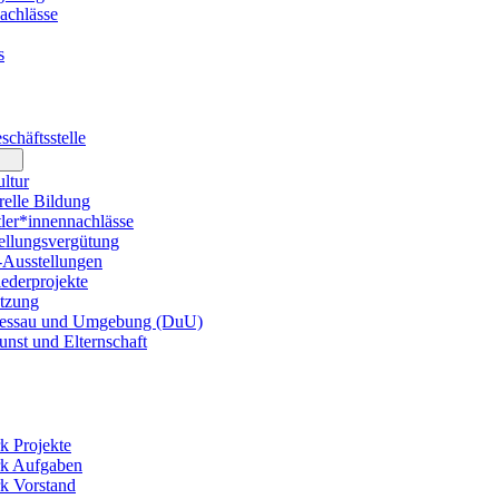
achlässe
s
chäftsstelle
ltur
elle Bildung
er*innennachlässe
llungsvergütung
usstellungen
ederprojekte
tzung
essau und Umgebung (DuU)
nst und Elternschaft
k Projekte
rk Aufgaben
k Vorstand