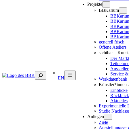
Projekte
BBKarium
BBKarium
BBKarium
BBKariu
BBKarium
BBKarium
generell frisch
Offene Ateliers
sichtbar – Kuns
Der Mark
Teilnehm
Ausstelle
Suchen
Service &
EN
Werkdatenbank
Künstler*innen 
Einblicke
Rückblick
Aktuelles
Experimentelle 
Studie Nachlass
Anliegen
Ziele
Ausstellungsver