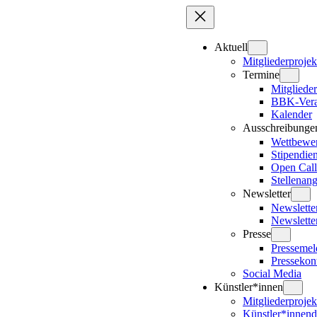
Zum
Inhalt
springen
Aktuell
Mitgliederprojek
Termine
Mitglieder
BBK-Vera
Kalender
Ausschreibunge
Wettbewe
Stipendie
Open Call
Stellenan
Newsletter
Newslett
Newslette
Presse
Presseme
Pressekon
Social Media
Künstler*innen
Mitgliederprojek
Künstler*innen