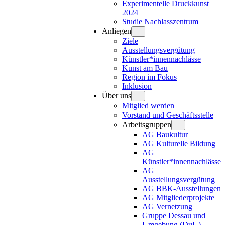
Experimentelle Druckkunst
2024
Studie Nachlasszentrum
Anliegen
Ziele
Ausstellungsvergütung
Künstler*innennachlässe
Kunst am Bau
Region im Fokus
Inklusion
Über uns
Mitglied werden
Vorstand und Geschäftsstelle
Arbeitsgruppen
AG Baukultur
AG Kulturelle Bildung
AG
Künstler*innennachlässe
AG
Ausstellungsvergütung
AG BBK-Ausstellungen
AG Mitgliederprojekte
AG Vernetzung
Gruppe Dessau und
Umgebung (DuU)