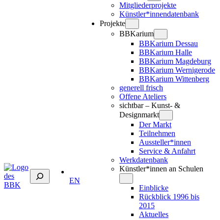
Mitgliederprojekte
Künstler*innendatenbank
Projekte
BBKarium
BBKarium Dessau
BBKarium Halle
BBKarium Magdeburg
BBKarium Wernigerode
BBKarium Wittenberg
generell frisch
Offene Ateliers
sichtbar – Kunst- &
Designmarkt
Der Markt
Teilnehmen
Aussteller*innen
Service & Anfahrt
Werkdatenbank
Künstler*innen an Schulen
Suchen
EN
Einblicke
Rückblick 1996 bis
2015
Aktuelles