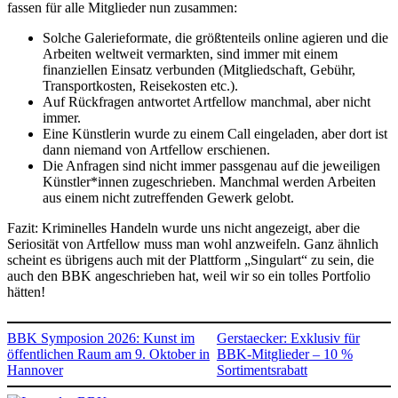
fassen für alle Mitglieder nun zusammen:
Solche Galerieformate, die größtenteils online agieren und die
Arbeiten weltweit vermarkten, sind immer mit einem
finanziellen Einsatz verbunden (Mitgliedschaft, Gebühr,
Transportkosten, Reisekosten etc.).
Auf Rückfragen antwortet Artfellow manchmal, aber nicht
immer.
Eine Künstlerin wurde zu einem Call eingeladen, aber dort ist
dann niemand von Artfellow erschienen.
Die Anfragen sind nicht immer passgenau auf die jeweiligen
Künstler*innen zugeschrieben. Manchmal werden Arbeiten
aus einem nicht zutreffenden Gewerk gelobt.
Fazit: Kriminelles Handeln wurde uns nicht angezeigt, aber die
Seriosität von Artfellow muss man wohl anzweifeln. Ganz ähnlich
scheint es übrigens auch mit der Plattform „Singulart“ zu sein, die
auch den BBK angeschrieben hat, weil wir so ein tolles Portfolio
hätten!
BBK Symposion 2026: Kunst im
Gerstaecker: Exklusiv für
öffentlichen Raum am 9. Oktober in
BBK-Mitglieder – 10 %
Hannover
Sortimentsrabatt