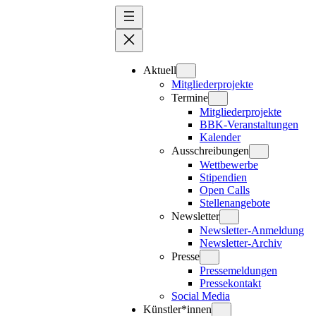
Zum
Inhalt
springen
Aktuell
Mitgliederprojekte
Termine
Mitgliederprojekte
BBK-Veranstaltungen
Kalender
Ausschreibungen
Wettbewerbe
Stipendien
Open Calls
Stellenangebote
Newsletter
Newsletter-Anmeldung
Newsletter-Archiv
Presse
Pressemeldungen
Pressekontakt
Social Media
Künstler*innen