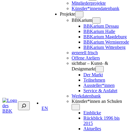
Mitgliederprojekte
Künstler*innendatenbank
Projekte
BBKarium
BBKarium Dessau
BBKarium Halle
BBKarium Magdeburg
BBKarium Wernigerode
BBKarium Wittenberg
generell frisch
Offene Ateliers
sichtbar – Kunst- &
Designmarkt
Der Markt
Teilnehmen
Aussteller*innen
Service & Anfahrt
Werkdatenbank
Künstler*innen an Schulen
Suchen
EN
Einblicke
Rückblick 1996 bis
2015
Aktuelles