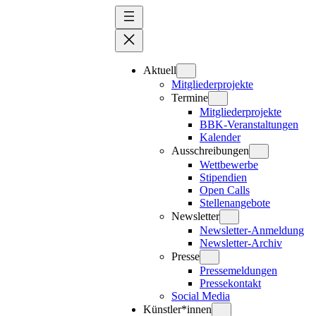
Zum
Inhalt
springen
Aktuell
Mitgliederprojekte
Termine
Mitgliederprojekte
BBK-Veranstaltungen
Kalender
Ausschreibungen
Wettbewerbe
Stipendien
Open Calls
Stellenangebote
Newsletter
Newsletter-Anmeldung
Newsletter-Archiv
Presse
Pressemeldungen
Pressekontakt
Social Media
Künstler*innen