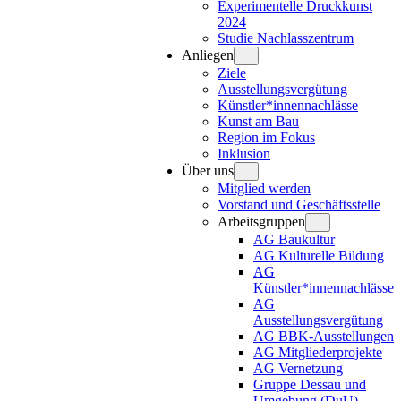
Experimentelle Druckkunst
2024
Studie Nachlasszentrum
Anliegen
Ziele
Ausstellungsvergütung
Künstler*innennachlässe
Kunst am Bau
Region im Fokus
Inklusion
Über uns
Mitglied werden
Vorstand und Geschäftsstelle
Arbeitsgruppen
AG Baukultur
AG Kulturelle Bildung
AG
Künstler*innennachlässe
AG
Ausstellungsvergütung
AG BBK-Ausstellungen
AG Mitgliederprojekte
AG Vernetzung
Gruppe Dessau und
Umgebung (DuU)