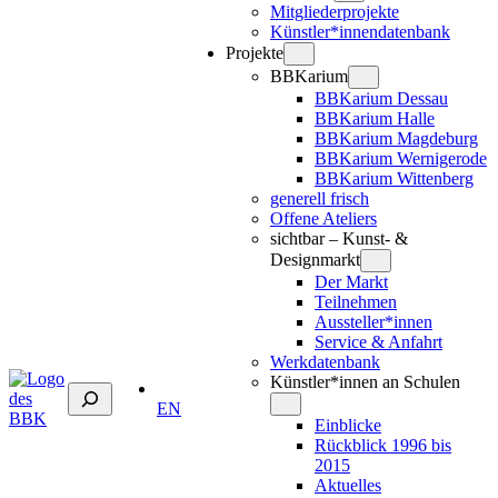
Mitgliederprojekte
Künstler*innendatenbank
Projekte
BBKarium
BBKarium Dessau
BBKarium Halle
BBKarium Magdeburg
BBKarium Wernigerode
BBKarium Wittenberg
generell frisch
Offene Ateliers
sichtbar – Kunst- &
Designmarkt
Der Markt
Teilnehmen
Aussteller*innen
Service & Anfahrt
Werkdatenbank
Künstler*innen an Schulen
Suchen
EN
Einblicke
Rückblick 1996 bis
2015
Aktuelles