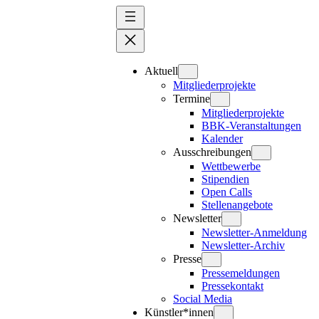
Zum
Inhalt
springen
Aktuell
Mitgliederprojekte
Termine
Mitgliederprojekte
BBK-Veranstaltungen
Kalender
Ausschreibungen
Wettbewerbe
Stipendien
Open Calls
Stellenangebote
Newsletter
Newsletter-Anmeldung
Newsletter-Archiv
Presse
Pressemeldungen
Pressekontakt
Social Media
Künstler*innen