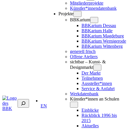
Mitgliederprojekte
Künstler*innendatenbank
Projekte
BBKarium
BBKarium Dessau
BBKarium Halle
BBKarium Magdeburg
BBKarium Wernigerode
BBKarium Wittenberg
generell frisch
Offene Ateliers
sichtbar – Kunst- &
Designmarkt
Der Markt
Teilnehmen
Aussteller*innen
Service & Anfahrt
Werkdatenbank
Künstler*innen an Schulen
Suchen
EN
Einblicke
Rückblick 1996 bis
2015
Aktuelles