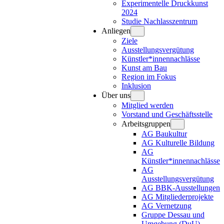
Experimentelle Druckkunst
2024
Studie Nachlasszentrum
Anliegen
Ziele
Ausstellungsvergütung
Künstler*innennachlässe
Kunst am Bau
Region im Fokus
Inklusion
Über uns
Mitglied werden
Vorstand und Geschäftsstelle
Arbeitsgruppen
AG Baukultur
AG Kulturelle Bildung
AG
Künstler*innennachlässe
AG
Ausstellungsvergütung
AG BBK-Ausstellungen
AG Mitgliederprojekte
AG Vernetzung
Gruppe Dessau und
Umgebung (DuU)