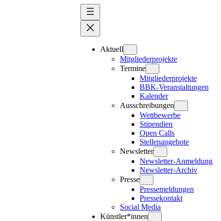
Zum
Inhalt
springen
Aktuell
Mitgliederprojekte
Termine
Mitgliederprojekte
BBK-Veranstaltungen
Kalender
Ausschreibungen
Wettbewerbe
Stipendien
Open Calls
Stellenangebote
Newsletter
Newsletter-Anmeldung
Newsletter-Archiv
Presse
Pressemeldungen
Pressekontakt
Social Media
Künstler*innen